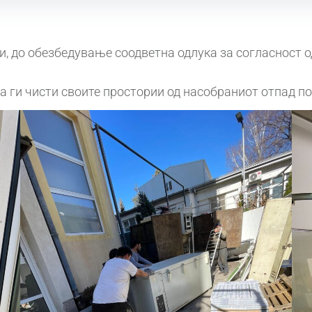
и, до обезбедување соодветна одлука за согласност о
а ги чисти своите простории од насобраниот отпад по