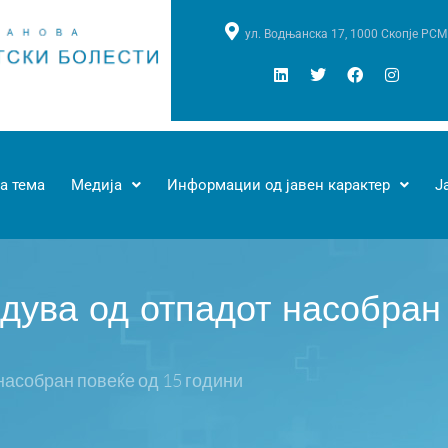
ул. Водњанска 17, 1000 Скопје РСМ
а тема
Медија
Информации од јавен карактер
Ј
дува од отпадот насобран
насобран повеќе од 15 години