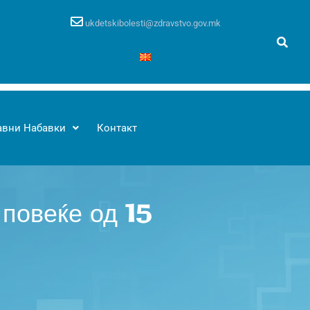
ukdetskibolesti@zdravstvo.gov.mk
авни Набавки
Контакт
 повеќе од 15