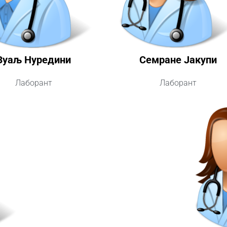
Зуаљ Нуредини
Семране Јакупи
Лаборант
Лаборант