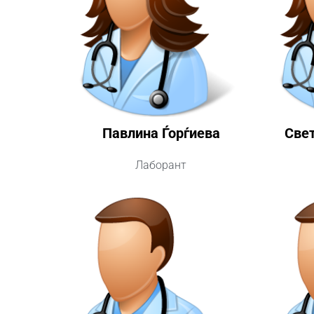
Павлина Ѓорѓиева
Све
Лаборант