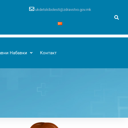
ukdetskibolesti@zdravstvo.gov.mk
авни Набавки
Контакт