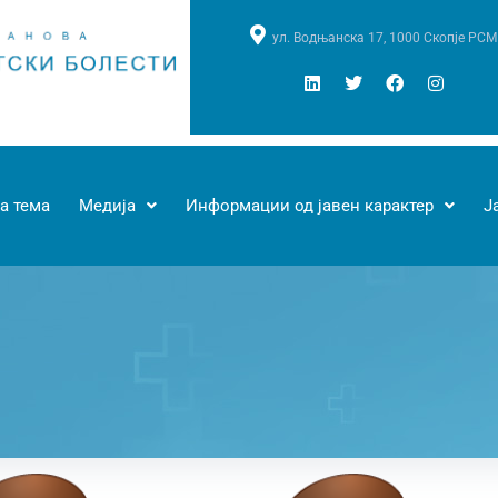
ул. Водњанска 17, 1000 Скопје РСМ
а тема
Медија
Информации од јавен карактер
Ј