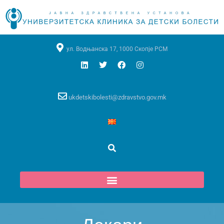
ул. Водњанска 17, 1000 Скопје РСМ
ukdetskibolesti@zdravstvo.gov.mk