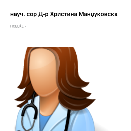
науч. сор Д-р Христина Манџуковска
ПОВЕЌЕ »