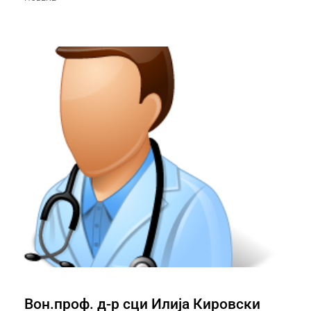
Вон.проф. д-р сци Илија Кировски