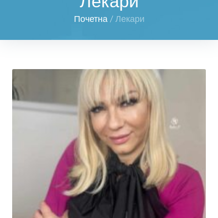
Лекари
Почетна
/
Лекари