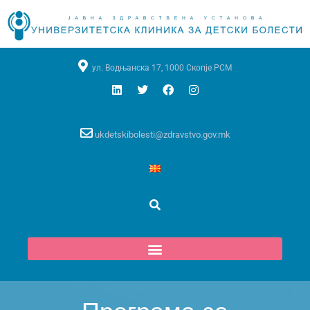
ул. Водњанска 17, 1000 Скопје РСМ
ukdetskibolesti@zdravstvo.gov.mk