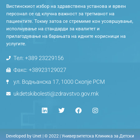
Вистинскиот избор на здравствена установа и врвен
персонал се од клучна важност за третманот на
пациентите. Токму затоа се стремиме кон усовршување,
исполнување на стандарди за квалитет и
прилагодување на барањата на идните корисници на
услугите.
Тел: +389 23229156
Факс: +38923129027
ул. Водњанска 17, 1000 Скопје РСМ
ukdetskibolesti@zdravstvo.gov.mk
Developed by
Unet
| © 2022 | Универзитетска Клиника за Детски