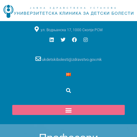
ул. Водњанска 17, 1000 Скопје РСМ
ukdetskibolesti@zdravstvo.gov.mk