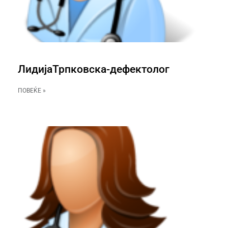
ЛидијаТрпковска-дефектолог
ПОВЕЌЕ »