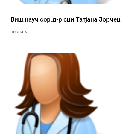
Виш.науч.сор.д-р сци Татјана Зорчец
ПОВЕЌЕ »