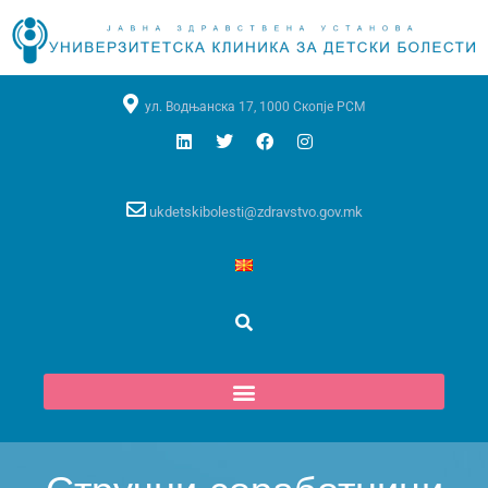
ул. Водњанска 17, 1000 Скопје РСМ
ukdetskibolesti@zdravstvo.gov.mk