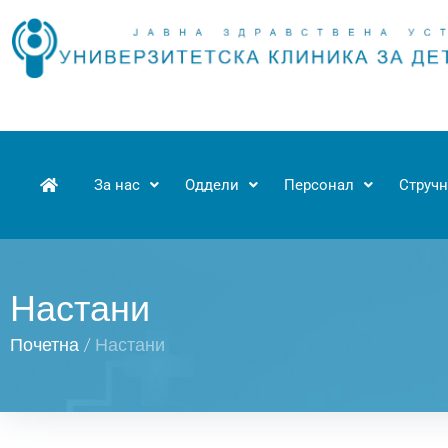
За нас
Оддели
Персонал
Стручн
Настани
Почетна
/
Настани