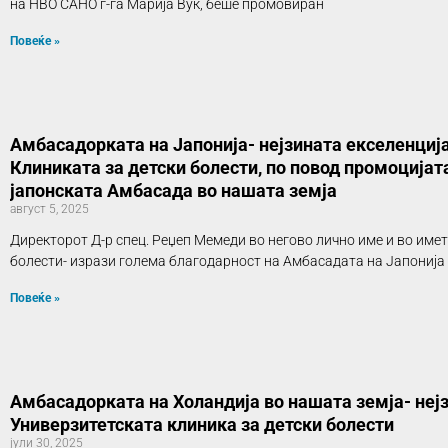
на НВО САНО г-ѓа Марија Вук, беше промовиран
Повеќе »
Амбасадорката на Јапонија- нејзината екселенција
Клиниката за детски болести, по повод промоцијат
јапонската Амбасада во нашата земја
август 5, 2025
Директорот Д-р спец. Реџеп Мемеди во негово лично име и во име
болести- изрази голема благодарност на Амбасадата на Јапонија
Повеќе »
Амбасадорката на Холандија во нашата земја- нејз
Универзитетската клиника за детски болести
јули 30, 2025