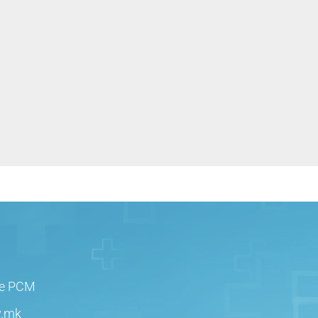
је РСМ
v.mk