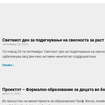
Светкиот ден за подигнување на свесностa зa pacт
септември 20, 2025
По повод 20-ти септември- Светкиот ден за подигнување на свесно
одбележува овој ден како активен чинител во поддршкатана
Повеќе »
Проектот – Формално образование за децата во б
август 6, 2025
Во присуство на министерката за образование Проф. Весна Јаневс