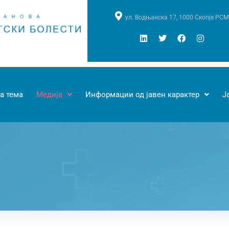
ул. Водњанска 17, 1000 Скопје РСМ
а тема
Медија
Информации од јавен карактер
Ј