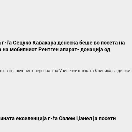
 г-ѓа Сецуко Кавахара денеска беше во посета на
а на мобилниот Рентген апарат- донација од
то на целокупниот персонал на Универзитетската Клиника за детски
ината екселенција г-ѓа Озлем Џанел ја посети