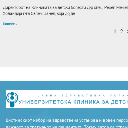
Директорот на Клиниката за детски болести Д-р спец. Реџеп Меме
Холандија г-ѓа Озлем Џанел, која дојде
Повеќе »
1
2
Вистинскиот избор на здравствена установа и врвен персо
важност за третманот на пациентите. Токму затоа се стре