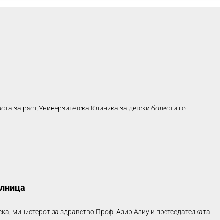
стa зa pacт,Универзитетска Клиника за детски болести го
олница
ка, министерот за здравство Проф. Азир Алиу и претседателката