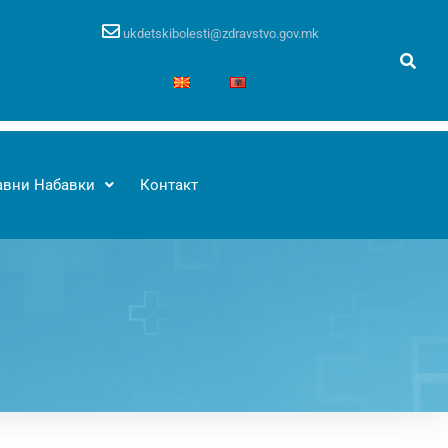
ukdetskibolesti@zdravstvo.gov.mk
авни Набавки
Контакт