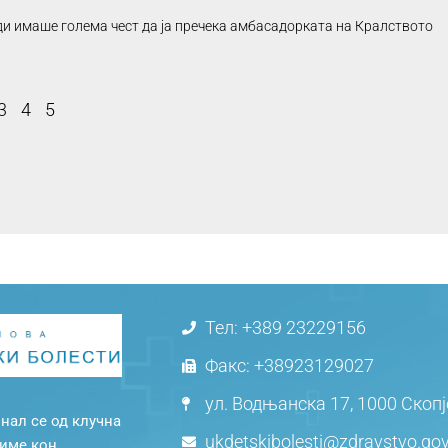
ди имаше голема чест да ја пречека амбасадорката на Кралството
3
4
5
Тел: +389 23229156
Факс: +38923129027
ул. Водњанска 17, 1000 Скоп
нал се од клучна
ukdetskibolesti@zdravstvo.go
миме кон