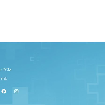
је РСМ
v.mk