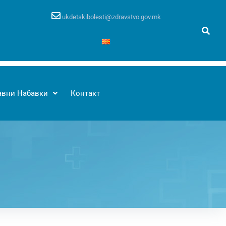
ukdetskibolesti@zdravstvo.gov.mk
авни Набавки
Контакт