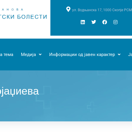
ул. Водњанска 17, 1000 Скопје РСМ
а тема
Медија
Информации од јавен карактер
Ј
јаџиева