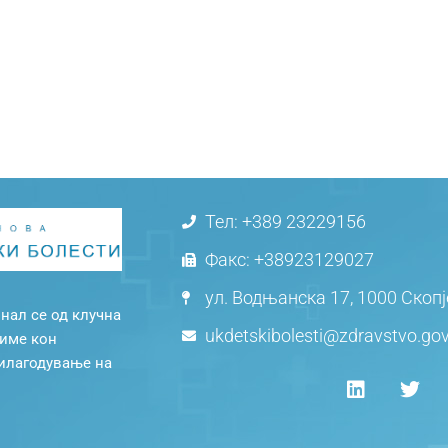
Тел: +389 23229156
Факс: +38923129027
ул. Водњанска 17, 1000 Скоп
нал се од клучна
ukdetskibolesti@zdravstvo.go
миме кон
рилагодување на