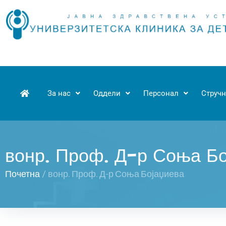
За нас
Оддели
Персонал
Стручн
вонр. Проф. Д-р Соња Бо
Почетна
/
вонр. Проф. Д-р Соња Бојаџиева