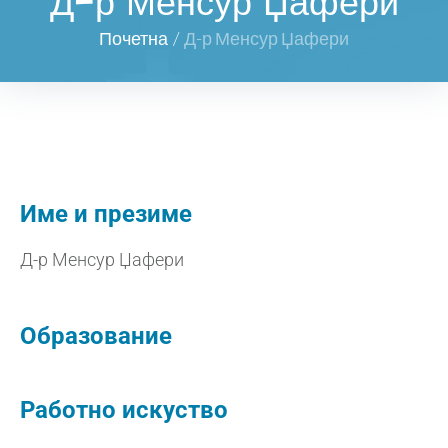
Д-р Менсур Џафери
Почетна
/
Д-р Менсур Џафери
Име и презиме
Д-р Менсур Џафери
Образование
Работно искуство