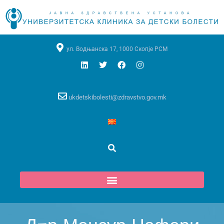
ул. Водњанска 17, 1000 Скопје РСМ
ukdetskibolesti@zdravstvo.gov.mk