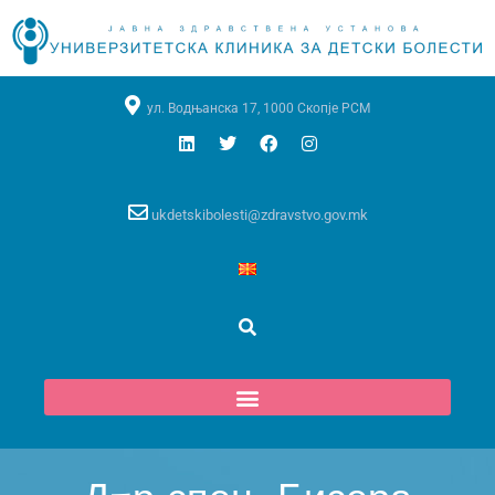
ул. Водњанска 17, 1000 Скопје РСМ
ukdetskibolesti@zdravstvo.gov.mk