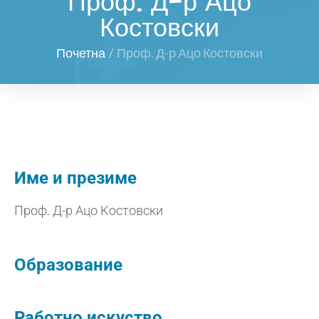
Проф. Д-р Ацо
Костовски
Почетна
/
Проф. Д-р Ацо Костовски
Име и презиме
Проф. Д-р Ацо Костовски
Образование
Работно искуство