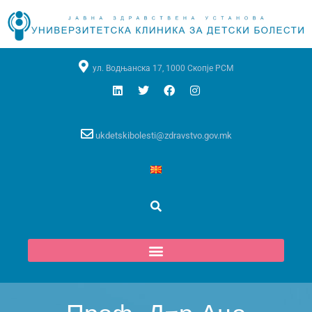
ул. Водњанска 17, 1000 Скопје РСМ
ukdetskibolesti@zdravstvo.gov.mk