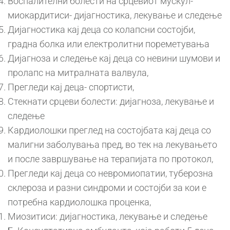
Воспалителни болести на срцевиот мускул-
миокардитиси- дијагностика, лекување и следење
Дијагностика кај деца со колапсни состојби,
градна болка или електролитни пореметувања
Дијагноза и следење кај деца со невини шумови и
пролапс на митралната валвула,
Прегледи кај деца- спортисти,
Стекнати срцеви болести: дијагноза, лекување и
следење
Кардиолошки преглед на состојбата кај деца со
малигни заболувања пред, во тек на лекувањето
и после завршување на терапијата по протокол,
Прегледи кај деца со невромиопатии, туберозна
склероза и разни синдроми и состојби за кои е
потребна кардиолошка проценка,
Миозитиси: дијагностика, лекување и следење