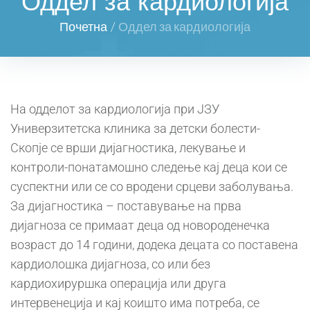
Оддел за кардиологија
Почетна
/
Оддел за кардиологија
На одделот за кардиологија при ЈЗУ
Универзитетска клиника за детски болести-
Скопје се врши дијагностика, лекување и
контроли-понатамошно следење кај деца кои се
суспектни или се со вродени срцеви заболувања.
За дијагностика – поставување на прва
дијагноза се примаат деца од новороденечка
возраст до 14 години, додека децата со поставена
кардиолошка дијагноза, со или без
кардиохируршка операција или друга
интервенеција и кај коишто има потреба, се