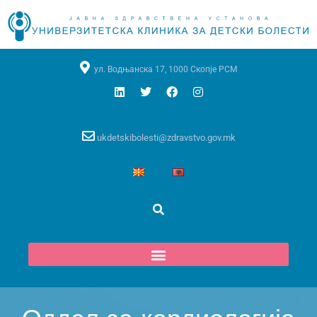
ул. Водњанска 17, 1000 Скопје РСМ
ukdetskibolesti@zdravstvo.gov.mk