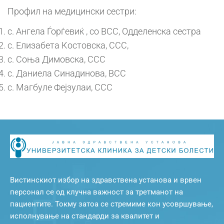
Профил на медицински сестри:
с. Ангела Ѓорѓевиќ , со ВСС, Одделенска сестра
с. Елизабета Костовска, ССС,
с. Соња Димовска, ССС
с. Даниела Синадинова, ВСС
с. Магбуле Фејзулаи, ССС
Вистинскиот избор на здравствена установа и врвен
персонал се од клучна важност за третманот на
пациентите. Токму затоа се стремиме кон усовршување,
исполнување на стандарди за квалитет и