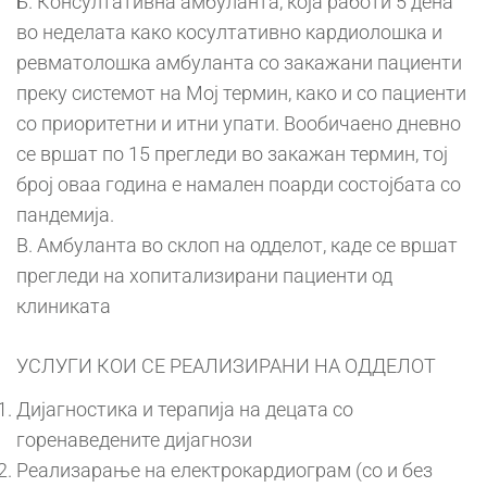
Б. Консултативна амбуланта, која работи 5 дена
во неделата како косултативно кардиолошка и
ревматолошка амбуланта со закажани пациенти
преку системот на Мој термин, како и со пациенти
со приоритетни и итни упати. Вообичаено дневно
се вршат по 15 прегледи во закажан термин, тој
број оваа година е намален поарди состојбата со
пандемија.
В. Амбуланта во склоп на одделот, каде се вршат
прегледи на хопитализирани пациенти од
клиниката
УСЛУГИ КОИ СЕ РЕАЛИЗИРАНИ НА ОДДЕЛОТ
Дијагностика и терапија на децата со
горенаведените дијагнози
Реализарање на електрокардиограм (со и без