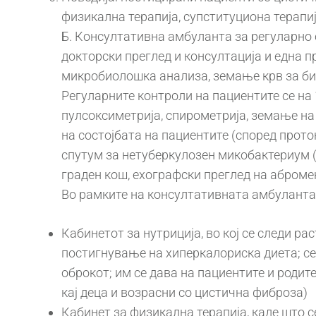
физикална терапија, супституциона терапи
Б. Консултативна амбуланта за регуларно 
докторски преглед и консултација и една 
микробиолошка анализа, земање крв за био
Регуларните контроли на пациентите се на 
пулсоксиметрија, спирометрија, земање на
на состојбата на пациентите (според прото
спутум за нетуберкулозен микобактериум (
граден кош, ехографски преглед на абромен,
Во рамките на консултативната амбуланта
Кабинетот за нутриција, во кој се следи ра
постигнување на хиперкалориска диета; се
оброкот; им се дава на пациентите и роди
кај деца и возрасни со цистична фиброза)
Кабинет за физикална терапија, каде што 