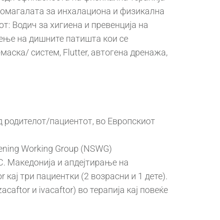
 помагалата за инхалациона и физикална
т: Водич за хигиена и превенција на
тење на дишните патишта кои се
аска/ систем, Flutter, автогена дренажа,
 родителот/пациентот, во Европскиот
ening Working Group (NSWG)
С. Македонија и апдејтирање на
 кај три пациентки (2 возрасни и 1 дете).
aftor и ivacaftor) во терапија кај повеќе