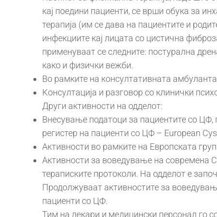
кај поедини пациенти, се врши обука за и
терапија (им се дава на пациентите и роди
инфекциите кај лицата со цистична фиброз
применуваат се следните: постурална дрена
како и физички вежби.
Во рамките на консултативната амбуланта 
Консултација и разговор со клинички псих
Други активности на одделот:
Внесување податоци за пациентите со ЦФ,
регистер на пациенти со ЦФ – European Cysti
Активности во рамките на Европската груп
Активности за воведување на современа CF
тераписките протоколи. На одделот е започн
Продолжуваат активностите за воведување и 
пациенти со ЦФ.
Тим на лекари и медицински персонал го с