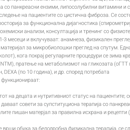
ја со панкреасни ензими, липосолубилни витамини и с
следење на пациентите со цистична фиброза. Се состо
просторија за функционална дијагностика (спирометри
хемиски анализи, консултација и тренинг со физиот
1-3 месеци и вклучуваат: анамнеза, физикален прегле
 материјал за микробиолошки преглед на спутум. Ед
колот), кога покрај регуларните процедури се зима к
NTM), пратење на метаболизмот на гликозата (оГТТ п
 DEXA (по 10 година), и др. според потребата
 функционираат:
стот на децата и нутритивниот статус на пациентите; 
 даваат совети за супституциона терапија со панкреа
телите пишан матерјал за правилна исхрана и рецепти
се врши обука за белодробна физикална терапија, се 