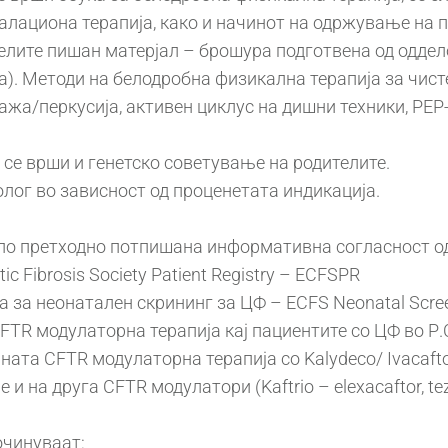
нхалациона терапија, како и начинот на одржување на
телите пишан матерјал – брошура подготвена од оддело
а). Методи на белодробна физикална терапија за чис
жа/перкусија, активен циклус на дишни техники, PEP-м
се врши и генетско советување на родителите.
олог во зависност од проценетата индикација.
 по претходно потпишана информативна согласност од
c Fibrosis Society Patient Registry – ECFSPR
а за неонатален скрининг за ЦФ – ECFS Neonatal Scre
TR модулаторна терапија кај пациентите со ЦФ во Р.
ата CFTR модулаторна терапија со Kalydeco/ Ivacaftor
на друга CFTR модулатори (Kaftrio – elexacaftor, tezac
очинуваат: