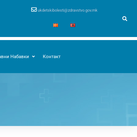
ukdetskibolesti@zdravstvo.gov.mk
авни Набавки
Контакт