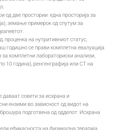
л.
и од две простории: една просторија за
ја), земање примерок од спутум за
ерапевтот.
д, проценка на нутритивниот статус,
наш годишно се прави комплетна евалуација
рв за комплетни лабораториски анализи,
о 10 година), ренгенграфија или CT на
се даваат совети за исхрана и
сни ензими во зависност од видот на
 (брошура подготвена од одделот: Исхрана
следи ефикасноста на физикална терапија