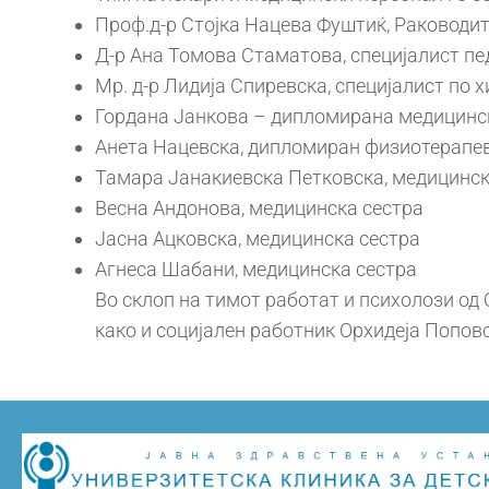
Проф.д-р Стојка Нацева Фуштиќ, Раководите
Д-р Ана Томова Стаматова, специјалист пе
Мр. д-р Лидија Спиревска, специјалист по 
Гордана Јанкова – дипломирана медицинск
Анета Нацевска, дипломиран физиотерапе
Тамара Јанакиевска Петковска, медицинск
Весна Андонова, медицинска сестра
Јасна Ацковска, медицинска сестра
Агнеса Шабани, медицинска сестра
Во склоп на тимот работат и психолози од 
како и социјален работник Орхидеја Попов