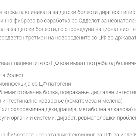
тетската клиниката за детски болести дијагностицира
тична фиброза во соработка со Одделот за неонатале
ата за детски болести, го спроведува националниот 
соодветен третман на новородените со ЦФ во државата
куваат пациентите со ЦФ кои имаат потреба од болнич
та болест
моинфекција со ЦФ патогени
леми: стомачна болка, повраќање, дистален интести
ли интестинално крварење (хематемеза и мелена)
хипохлоремична дехидрација, метаболна алкалоза)
руги органи и системи: дијабет, ревматолошки проб
а фиброзасо неонаталниот скрининг за ЦФ, за ислед