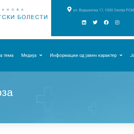
ул. Водњанска 17, 1000 Скопје РСМ
а тема
Медија
Информации од јавен карактер
Ј
оза