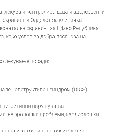
, лекува и контролира деца и адолесценти
н скрининг и Одделот за клиничка
неонатален скрининг за ЦФ во Република
, како услов за добра прогноза на
ко лекување поради:
нален опструктивен синдром (DIOS),
 и нутритивни нарушувања
леми, нефролошки проблеми, кардиолошки
увања иза тренинг на родителот за