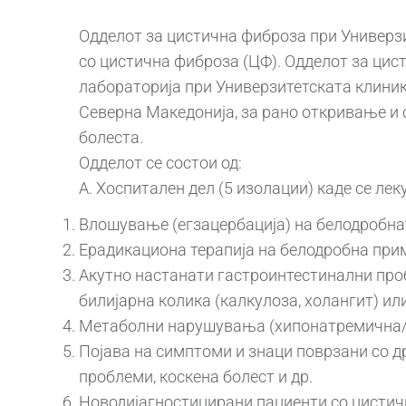
Одделот за цистична фиброза при Универзи
со цистична фиброза (ЦФ). Одделот за цис
лабораторија при Универзитетската клиник
Северна Македонија, за рано откривање и 
болеста.
Одделот се состои од:
А. Хоспитален дел (5 изолации) каде се ле
Влошување (егзацербација) на белодробна
Ерадикациона терапија на белодробна при
Акутно настанати гастроинтестинални проб
билијарна колика (калкулоза, холангит) и
Метаболни нарушувања (хипонатремична/ 
Појава на симптоми и знаци поврзани со д
проблеми, коскена болест и др.
Новодијагностицирани пациенти со цистичн