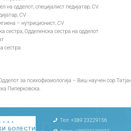
л на одделот, специјалист педијатар, CV
дијатар, CV
хигиена – нутриционист, CV
а сестра, Одделенска сестра на одделот
вт
а сестра
Одделот за психофизиологија – Виш научен сор.Татјан
ска Пиперковска.
Тел: +389 23229156