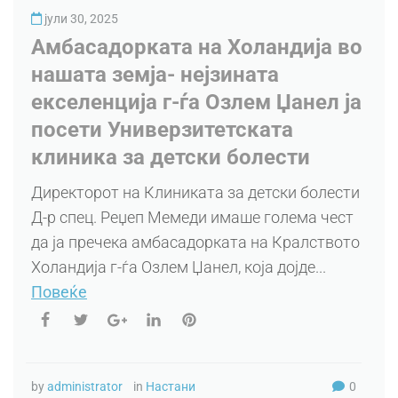
јули 30, 2025
Амбасадорката на Холандија во
нашата земја- нејзината
екселенција г-ѓа Озлем Џанел ја
посети Универзитетската
клиника за детски болести
Директорот на Клиниката за детски болести
Д-р спец. Реџеп Мемеди имаше голема чест
да ја пречека амбасадорката на Кралството
Холандија г-ѓа Озлем Џанел, која дојде...
Повеќе
by
administrator
in
Настани
0