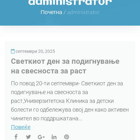
administrator
Почетна
/
administrator
септември 20, 2025
Светкиот ден за подигнување
на свесностa зa pacт
По повод 20-ти септември- Светкиот ден за
подигнување на свесностa зa
pacт,Универзитетска Клиника за детски
болести го одбележува овој ден како активен
чинител во поддршкатана...
Повеќе