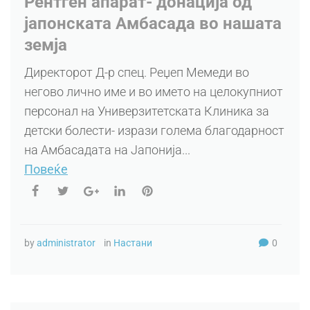
Рентген апарат- донација од
јапонската Амбасада во нашата
земја
Директорот Д-р спец. Реџеп Мемеди во
негово лично име и во името на целокупниот
персонал на Универзитетската Клиника за
детски болести- изрази голема благодарност
на Амбасадата на Јапонија...
Повеќе
by
administrator
in
Настани
0