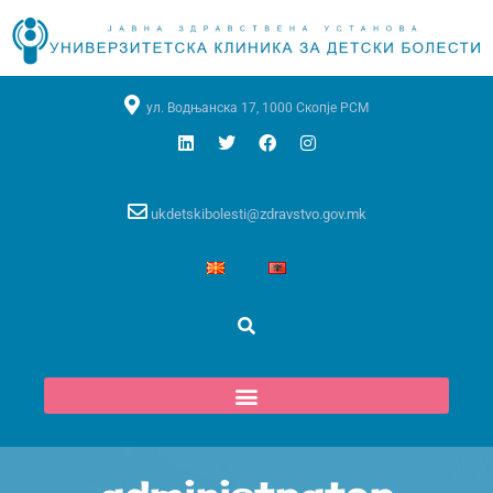
ул. Водњанска 17, 1000 Скопје РСМ
ukdetskibolesti@zdravstvo.gov.mk