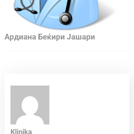
Ардиана Беќири Јашари
Klinika