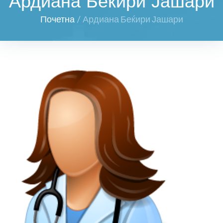
Ардиана Беќири Јашари
Почетна
/
Ардиана Беќири Јашари