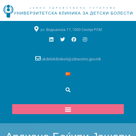
ул. Водњанска 17, 1000 Скопје РСМ
ukdetskibolesti@zdravstvo.gov.mk