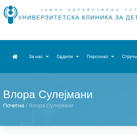
За нас
Оддели
Персонал
Стручн
Влора Сулејмани
Почетна
/
Влора Сулејмани