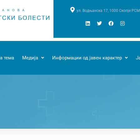
ул. Водњанска 17, 1000 Скопје РСМ
а тема
Медија
Информации од јавен карактер
Ј