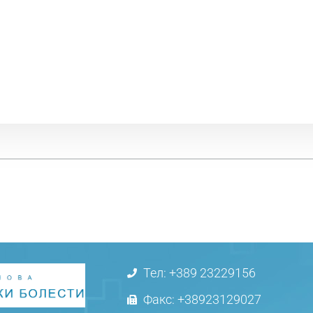
Тел: +389 23229156
Факс: +38923129027