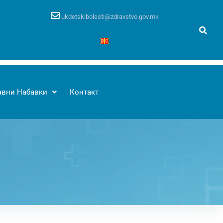
ukdetskibolesti@zdravstvo.gov.mk
авни Набавки
Контакт