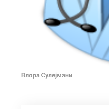
Влора Сулејмани