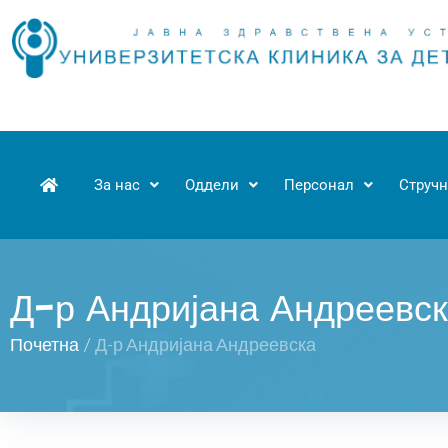
За нас
Оддели
Персонал
Стручн
Д-р Андријана Андреевс
Почетна
/
Д-р Андријана Андреевска