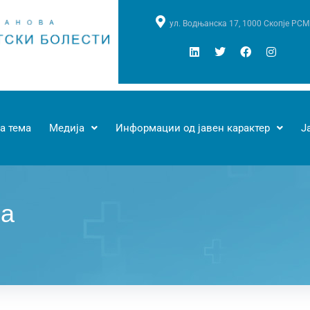
ул. Водњанска 17, 1000 Скопје РСМ
а тема
Медија
Информации од јавен карактер
Ј
ка