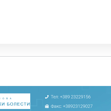
Тел: +389 23229156
Факс: +38923129027