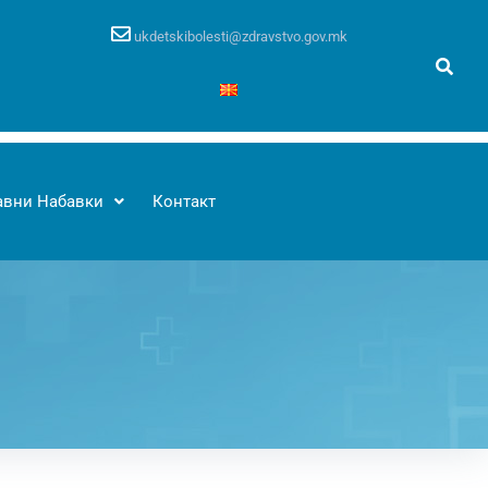
ukdetskibolesti@zdravstvo.gov.mk
авни Набавки
Контакт