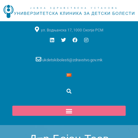
ул. Водњанска 17, 1000 Скопје РСМ
ukdetskibolesti@zdravstvo.gov.mk