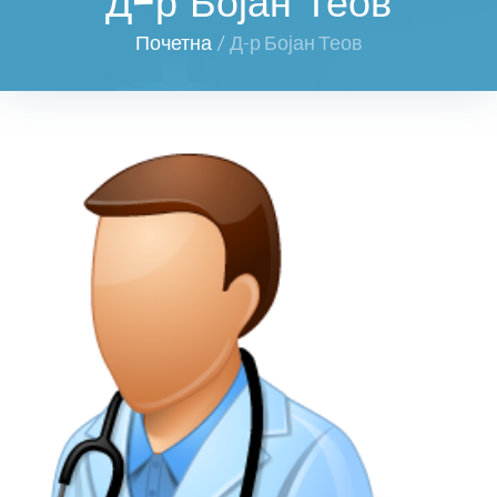
Д-р Бојан Теов
Почетна
/
Д-р Бојан Теов