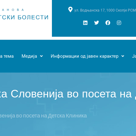
ул. Водњанска 17, 1000 Скопје РСМ
а тема
Медија
Информации од јавен карактер
Ј
а Словенија во посета на
енија во посета на Детска Клиника