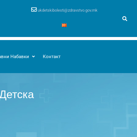
ukdetskibolesti@zdravstvo.gov.mk
авни Набавки
Контакт
 Детска