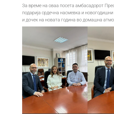
За време на оваа посета амбасадорот Пре
подарија срдечна насмевка и новогодишни
и дочек на новата година во домашна атм