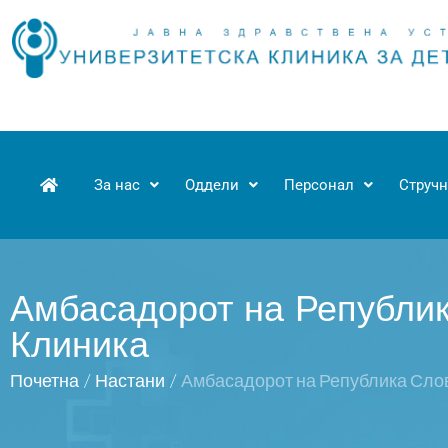
За нас
Оддели
Персонал
Стручн
Амбасадорот на Републик
Клиника
Почетна
/
Настани
/
Амбасадорот на Република Слов