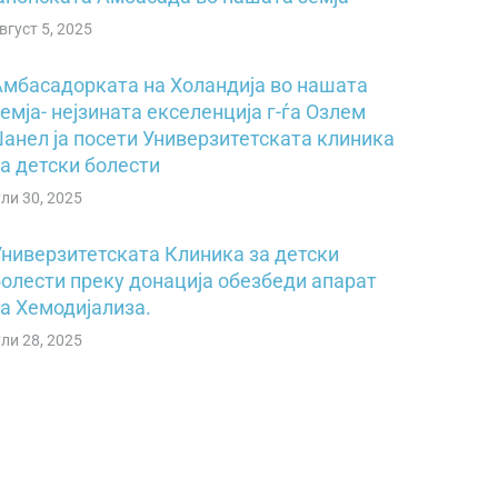
вгуст 5, 2025
Амбасадорката на Холандија во нашата
емја- нејзината екселенција г-ѓа Озлем
Џанел ја посети Универзитетската клиника
а детски болести
ули 30, 2025
Универзитетската Клиника за детски
болести преку донација обезбеди апарат
за Хемодијализа.
ули 28, 2025