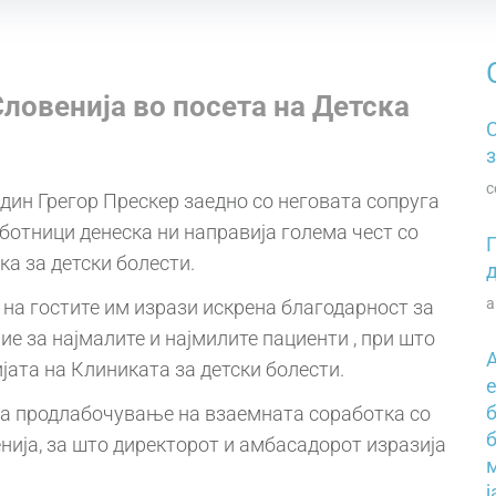
ловенија во посета на Детска
з
с
-дин Грeгор Прескер заедно со неговата сопруга
ботници денеска ни направија голема чест со
а за детски болести.
а
на гостите им изрази искрена благодарност за
е за најмалите и најмилите пациенти , при што
јата на Клиниката за детски болести.
за продлабочување на взаемната соработка со
б
нија, за што директорот и амбасадорот изразија