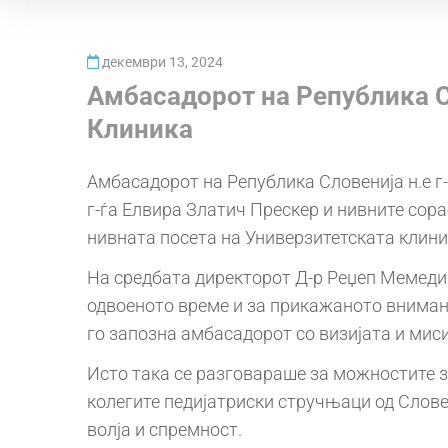
декември 13, 2024
Амбасадорот на Република С
Клиника
Амбасадорот на Република Словенија н.е г
г-ѓа Елвира Златич Прескер и нивните сора
нивната посета на Универзитетската клиник
На средбата директорот Д-р Реџеп Мемеди 
одвоеното време и за прикажаното внимани
го запозна амбасадорот со визијата и миси
Исто така се разговараше за можностите 
колегите педијатриски стручњаци од Слове
волја и спремност.