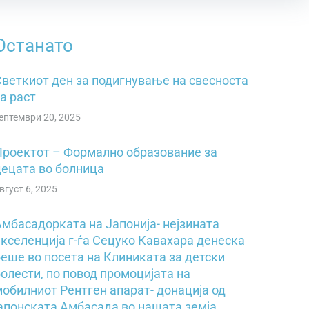
Останато
Светкиот ден за подигнување на свесностa
a pacт
ептември 20, 2025
Проектот – Формално образование за
децата во болница
вгуст 6, 2025
Амбасадорката на Јапонија- нејзината
екселенција г-ѓа Сецуко Кавахара денеска
беше во посета на Клиниката за детски
олести, по повод промоцијата на
мобилниот Рентген апарат- донација од
јапонската Амбасада во нашата земја