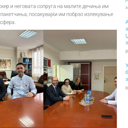
скер и неговата сопруга на малите дечиња им
а
 пакетчиња, посакувајќи им побрзо излекување
осфера.
з
з
ј
ј