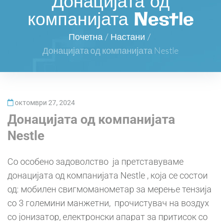
Донацијата од
компанијата Nestle
Почетна
/
Настани
/
Донацијата од компанијата Nestle
октомври 27, 2024
Донацијата од компанијата
Nestle
Со особено задоволство ја претставуваме
донацијата од компанијата Nestle , која се состои
од: мобилен свигмоманометар за мерење тензија
со 3 големини манжетни, прочистувач на воздух
со јонизатор, електронски апарат за притисок со