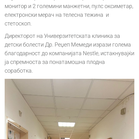
монитор и 2 големини манжетни, пулс оксиметар,
електронски мерач на телесна тежина и
стетоскоп.
Директорот на Универзитетската клиника за
детски болести Др. Реџеп Мемеди изрази голема
благодарност до компанијата Nestle, истакнувајќи
ја спремноста за понатамошна плодна
соработка.