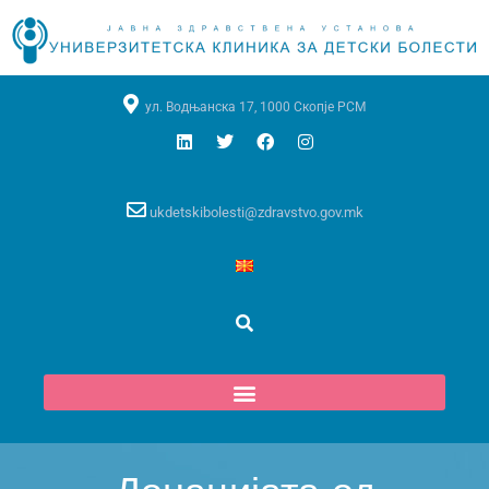
ул. Водњанска 17, 1000 Скопје РСМ
ukdetskibolesti@zdravstvo.gov.mk