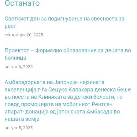
Останато
Светкиот ден за подигнување на свесностa зa
pacт
септември 20, 2025
Проектот – Формално образование за децата во
болница
август 6, 2025
Амбасадорката на Јапонија- нејзината
екселенција г-ѓа Сецуко Кавахара денеска беше
во посета на Клиниката за детски болести, по
повод промоцијата на мобилниот Рентген
апарат- донација од јапонската Амбасада во
нашата земја
август 5, 2025