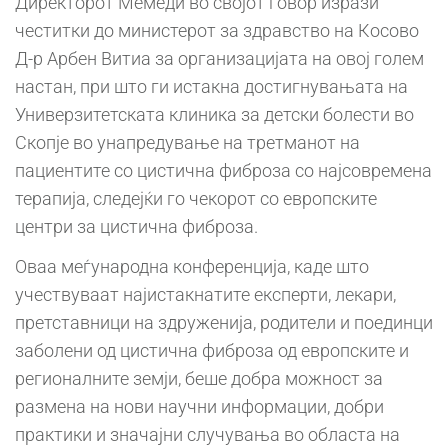
Директорот Мемеди во својот говор изрази
честитки до министерот за здравство на Косово
Д-р Арбен Витиа за организацијата на овој голем
настан, при што ги истакна достигнувањата на
Универзитетската клиника за детски болести во
Скопје во унапредување на третманот на
пациентите со цистична фиброза со најсовремена
терапија, следејќи го чекорот со европските
центри за цистична фиброза.
Оваа меѓународна конференција, каде што
учествуваат најистакнатите експерти, лекари,
претставници на здруженија, родители и поединци
заболени од цистична фиброза од европските и
регионалните земји, беше добра можност за
размена на нови научни информации, добри
практики и значајни случувања во областа на