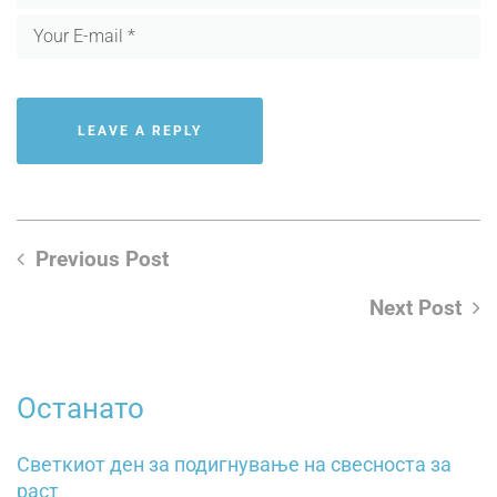
Previous Post
Next Post
Останато
Светкиот ден за подигнување на свесностa зa
pacт