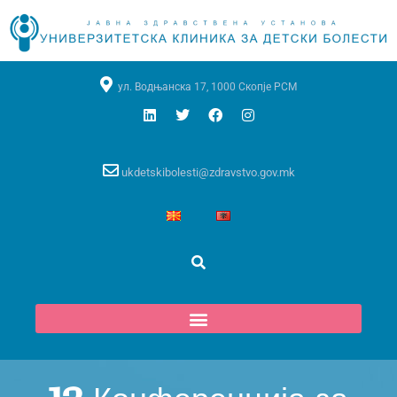
ул. Водњанска 17, 1000 Скопје РСМ
ukdetskibolesti@zdravstvo.gov.mk