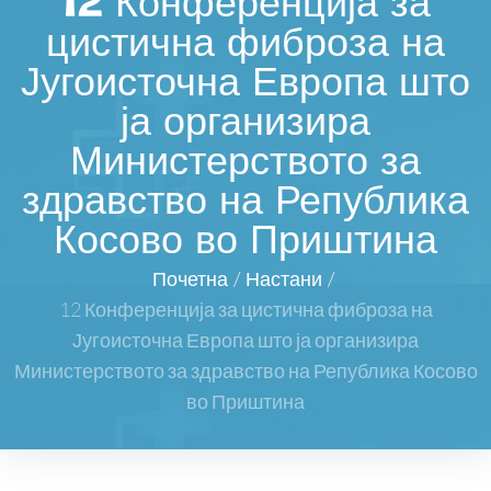
12 Конференција за
цистична фиброза на
Југоисточна Европа што
ја организира
Министерството за
здравство на Република
Косово во Приштина
Почетна
/
Настани
/
12 Конференција за цистична фиброза на
Југоисточна Европа што ја организира
Министерството за здравство на Република Косово
во Приштина