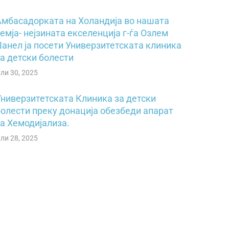
Амбасадорката на Холандија во нашата
емја- нејзината екселенција г-ѓа Озлем
Џанел ја посети Универзитетската клиника
а детски болести
ули 30, 2025
Универзитетската Клиника за детски
болести преку донација обезбеди апарат
за Хемодијализа.
ули 28, 2025