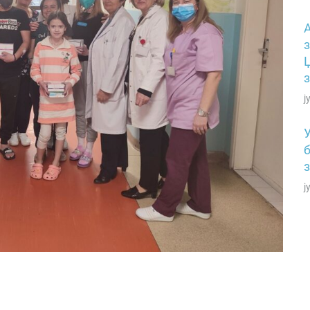
з
з
ј
ј