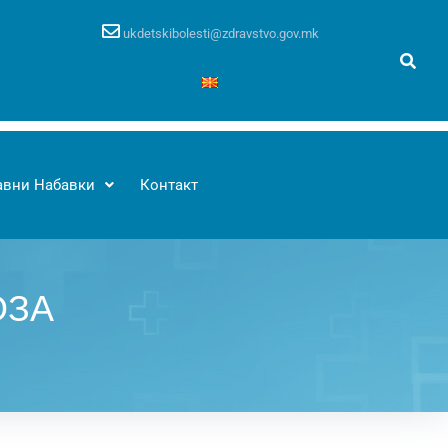
ukdetskibolesti@zdravstvo.gov.mk
авни Набавки
Контакт
ОЗА