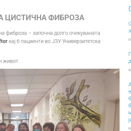
НА ЦИСТИЧНА ФИБРОЗА
з
чна фиброза – започна долго очекуваната
с
ftor
кај 6 пациенти во ЈЗУ Универзитетска
н живот.
а
б
а