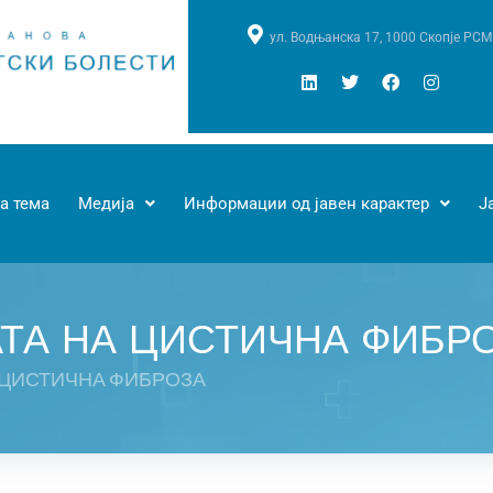
ул. Водњанска 17, 1000 Скопје РСМ
а тема
Медија
Информации од јавен карактер
Ј
АТА НА ЦИСТИЧНА ФИБР
А ЦИСТИЧНА ФИБРОЗА