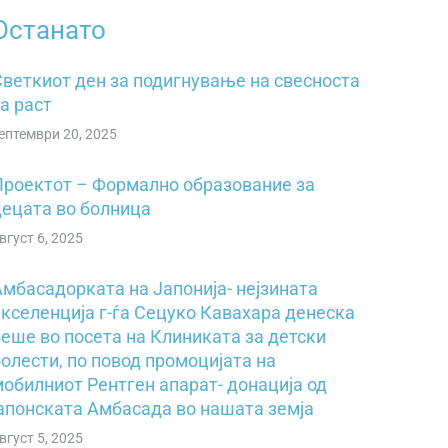
Останато
Светкиот ден за подигнување на свесностa
a pacт
ептември 20, 2025
Проектот – Формално образование за
децата во болница
вгуст 6, 2025
Амбасадорката на Јапонија- нејзината
екселенција г-ѓа Сецуко Кавахара денеска
беше во посета на Клиниката за детски
олести, по повод промоцијата на
мобилниот Рентген апарат- донација од
јапонската Амбасада во нашата земја
вгуст 5, 2025