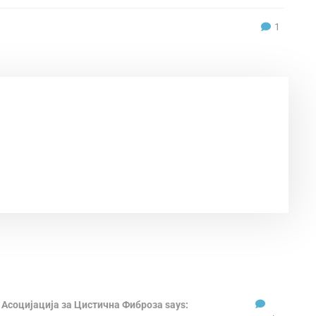
1
социјација за Цистична Фиброза
says: