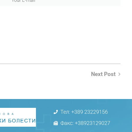
Next Post
Тел: +389 23229156
Факс: +38923129027