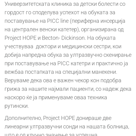
Универзитетската клиника за детски болести со
гордост го споделува успехот на обуката за
поставување на PICC line (периферна инсерција
на централен венски катетер), организирана од
Project HOPE и Becton- Dickinson. На обуката
учествуваа доктори и медицински сестри, кои
добија напредна обука за ултразвучно скенирање
при поставување на PICC катетри и практично ја
вежбаа постапката на специјални манекени.
Веруваме дека ова е важен чекор кон подобра
грижа за нашите најмали пациенти, со надеж дека
наскоро ќе ја применуваме оваа техника
рутински.
Дополнително, Project HOPE донираше две
линеарни ултразвучни сонди на нашата болница,
што е од клучно значење за успешна