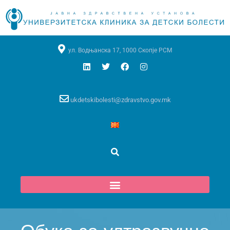
ул. Водњанска 17, 1000 Скопје РСМ
ukdetskibolesti@zdravstvo.gov.mk