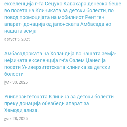
екселенција г-ѓа Сецуко Кавахара денеска беше
во посета на Клиниката за детски болести, по
повод промоцијата на мобилниот Рентген
апарат- донација од јапонската Амбасада во
нашата земја
август 5, 2025
Амбасадорката на Холандија во нашата земја-
нејзината екселенција г-ѓа Озлем Џанел ја
посети Универзитетската клиника за детски
болести
јули 30, 2025
Универзитетската Клиника за детски болести
преку донација обезбеди апарат за
Хемодијализа.
јули 28, 2025