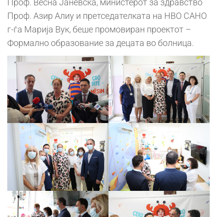
Проф. Весна Јаневска, министерот за здравство
Проф. Азир Алиу и претседателката на НВО САНО
г-ѓа Марија Вук, беше промовиран проектот –
Формално образование за децата во болница.