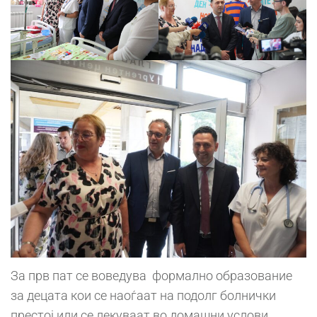
За прв пат се воведува формално образование
за децата кои се наоѓаат на подолг болнички
престој или се лекуваат во домашни услови