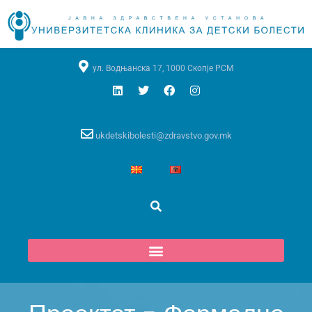
ул. Водњанска 17, 1000 Скопје РСМ
ukdetskibolesti@zdravstvo.gov.mk