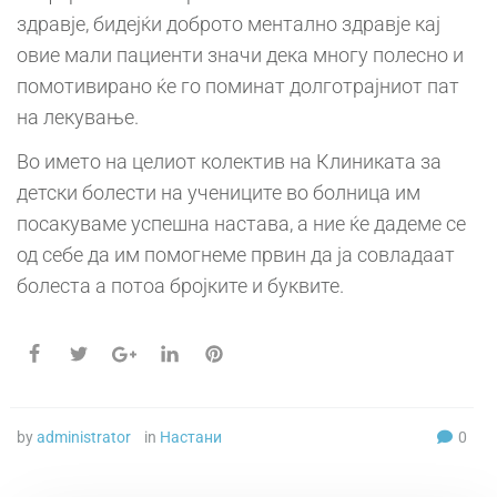
здравје, бидејќи доброто ментално здравје кај
овие мали пациенти значи дека многу полесно и
помотивирано ќе го поминат долготрајниот пат
на лекување.
Во името на целиот колектив на Клиниката за
детски болести на учениците во болница им
посакуваме успешна настава, а ние ќе дадеме се
од себе да им помогнеме првин да ја совладаат
болеста а потоа бројките и буквите.
by
administrator
in
Настани
0