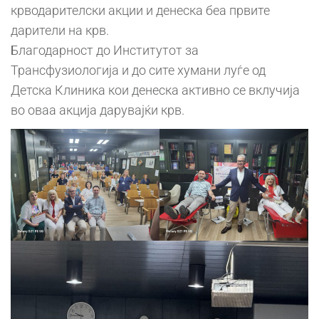
крводарителски акции и денеска беа првите
дарители на крв.
Благодарност до Институтот за
Трансфузиологија и до сите хумани луѓе од
Детска Клиника кои денеска активно се вклучија
во оваа акција дарувајќи крв.