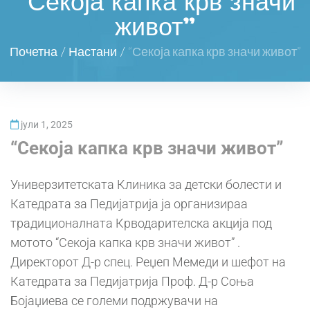
“Секоја капка крв значи
живот”
Почетна
/
Настани
/
“Секоја капка крв значи живот”
јули 1, 2025
“Секоја капка крв значи живот”
Универзитетската Клиника за детски болести и
Катедрата за Педијатрија ја организираа
традиционалната Крводарителска акција под
мотото “Секоја капка крв значи живот” .
Директорот Д-р спец. Реџеп Мемеди и шефот на
Катедрата за Педијатрија Проф. Д-р Соња
Бојаџиева се големи подржувачи на