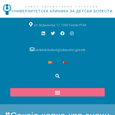
ул. Водњанска 17, 1000 Скопје РСМ
ukdetskibolesti@zdravstvo.gov.mk