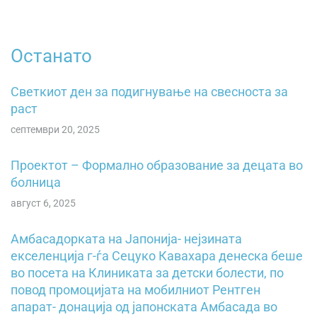
Останато
Светкиот ден за подигнување на свесностa зa
pacт
септември 20, 2025
Проектот – Формално образование за децата во
болница
август 6, 2025
Амбасадорката на Јапонија- нејзината
екселенција г-ѓа Сецуко Кавахара денеска беше
во посета на Клиниката за детски болести, по
повод промоцијата на мобилниот Рентген
апарат- донација од јапонската Амбасада во