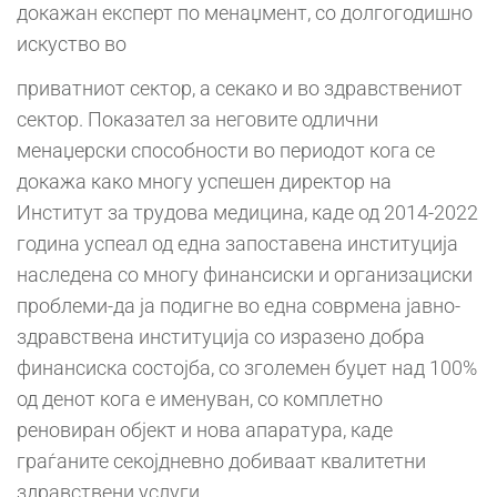
докажан експерт по менаџмент, со долгогодишно
искуство во
приватниот сектор, а секако и во здравствениот
сектор. Показател за неговите одлични
менаџерски способности во периодот кога се
докажа како многу успешен директор на
Институт за трудова медицина, каде од 2014-2022
година успеал од една запоставена институција
наследена со многу финансиски и организациски
проблеми-да ја подигне во една соврмена јавно-
здравствена институција со изразено добра
финансиска состојба, со зголемен буџет над 100%
од денот кога е именуван, со комплетно
реновиран објект и нова апаратура, каде
граѓаните секојдневно добиваат квалитетни
здравствени услуги.