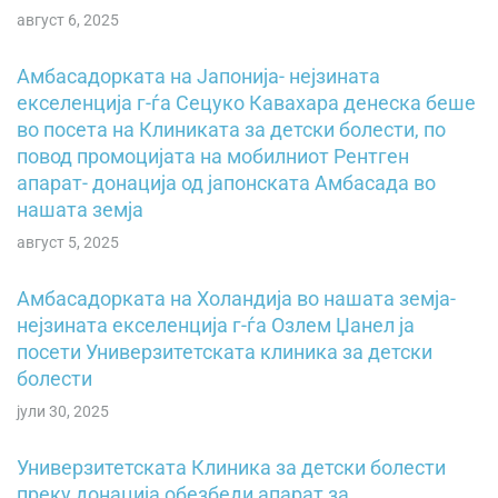
август 6, 2025
Амбасадорката на Јапонија- нејзината
екселенција г-ѓа Сецуко Кавахара денеска беше
во посета на Клиниката за детски болести, по
повод промоцијата на мобилниот Рентген
апарат- донација од јапонската Амбасада во
нашата земја
август 5, 2025
Амбасадорката на Холандија во нашата земја-
нејзината екселенција г-ѓа Озлем Џанел ја
посети Универзитетската клиника за детски
болести
јули 30, 2025
Универзитетската Клиника за детски болести
преку донација обезбеди апарат за