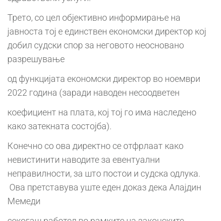
Трето, со цел објективно информирање на
јавноста тој е единствен економски директор кој
добил судски спор за неговото неосновано
разрешување
од функцијата економски директор во ноември
2022 година (заради наводен несоодветен
коефициент на плата, кој тој го има наследено
како затекната состојба).
Конечно со ова директно се отфрлаат како
невистинити наводите за евентуални
неправилности, за што постои и судска одлука.
Ова претставува уште еден доказ дека Алајдин
Мемеди
секогаш работел во рамките на законските