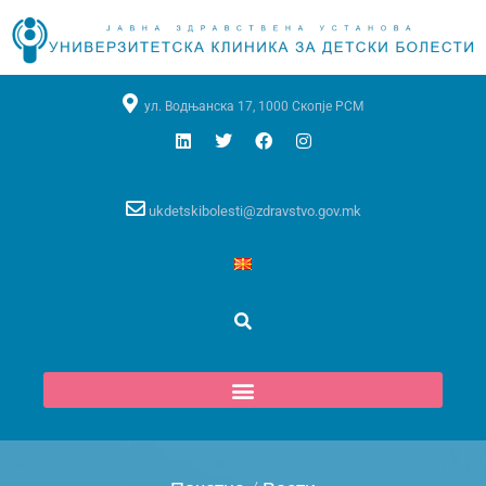
ул. Водњанска 17, 1000 Скопје РСМ
ukdetskibolesti@zdravstvo.gov.mk