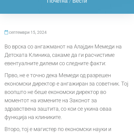
Почетна
/
Вести
септември 15, 2024
Во врска со ангажманот на Алајдин Мемеди на
Детската Клиника, сакаме да ги расчистиме
евентуалните дилеми со следните факти:
Прво, не е точно дека Мемеди од разрешен
економски директор е ангажиран за советник. Тој
воопшто не беше економски директор во
моментот на измените на Законот за
здравствена заштита, со кои се укина оваа
функција на клиниките.
Второ, тој е магистер по економски науки и