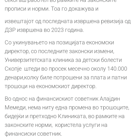
прописи и норми. Тоа го докажува и
извештајот од последната извршена ревизија од
ДЗР извршена во 2023 година.
Со укинувањето на позицијата економски
директор, со последните законски измени,
Универзитетската клиника за детски болести
Скопје штеди во просек месечно околу 140.000
денари,колку биле потрошени за плата и патни
трошоци на економскиот директор.
Во однос на финансискиот советник Алајдин
Мемеди, нема ниту една промена во трошоците,
бидејќи и претходно Клиниката, во рамките на
законските норми, користела услуги на
финансиски советник.