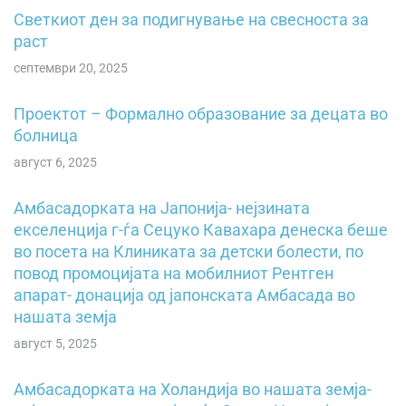
Светкиот ден за подигнување на свесностa зa
pacт
септември 20, 2025
Проектот – Формално образование за децата во
болница
август 6, 2025
Амбасадорката на Јапонија- нејзината
екселенција г-ѓа Сецуко Кавахара денеска беше
во посета на Клиниката за детски болести, по
повод промоцијата на мобилниот Рентген
апарат- донација од јапонската Амбасада во
нашата земја
август 5, 2025
Амбасадорката на Холандија во нашата земја-