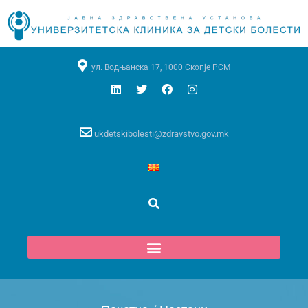
ул. Водњанска 17, 1000 Скопје РСМ
ukdetskibolesti@zdravstvo.gov.mk