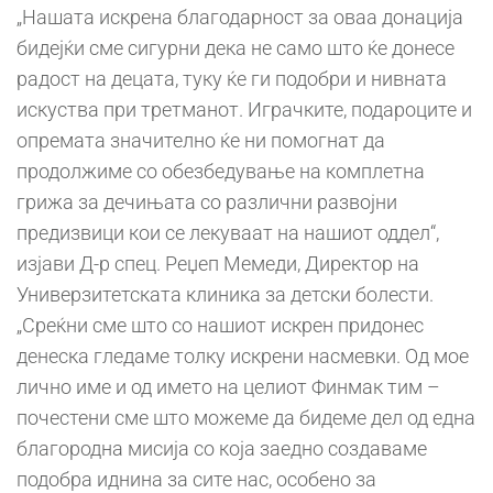
„Нашата искрена благодарност за оваа донација
бидејќи сме сигурни дека не само што ќе донесе
радост на децата, туку ќе ги подобри и нивната
искуства при третманот. Играчките, подароците и
опремата значително ќе ни помогнат да
продолжиме со обезбедување на комплетна
грижа за дечињата со различни развојни
предизвици кои се лекуваат на нашиот оддел“,
изјави Д-р спец. Реџеп Мемеди, Директор на
Универзитетската клиника за детски болести.
„Среќни сме што со нашиот искрен придонес
денеска гледаме толку искрени насмевки. Од мое
лично име и од името на целиот Финмак тим –
почестени сме што можеме да бидеме дел од една
благородна мисија со која заедно создаваме
подобра иднина за сите нас, особено за