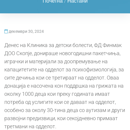
Почетна
/
Настани
декември 30, 2024
Денес на Клиника за детски болести, ФД Финмак
ДОО Скопје, донираше новогодишни пакетчиња,
играчки и материјали за доопремување на
капацитетите на одделот за психофизиологија, за
сите дечиња кои се третираат на одделот. Оваа
донација е насочена кон поддршка на грижата на
околку 1000 деца кои преку годината имаат
потреба од услигите кои се даваат на одделот,
особено за околу 30-тина деца со аутизам и други
развојни предизвици, кои секојдневно примаат
третмани на одделот.