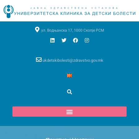
ул. Водњанска 17, 1000 Скопје РСМ
ukdetskibolesti@zdravstvo.gov.mk