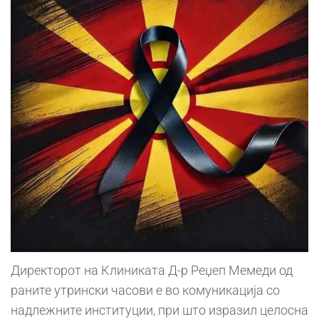
Директорот на Клиниката Д-р Реџеп Мемеди од
раните утрински часови е во комуникација со
надлежните институции, при што изразил целосна