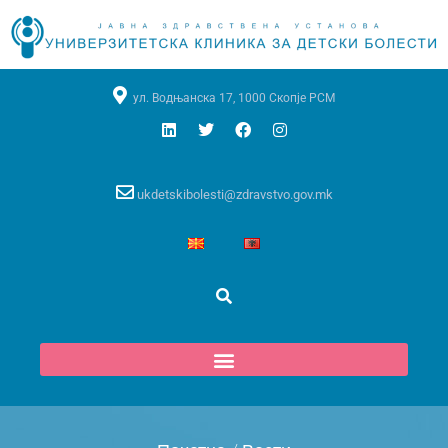
ул. Водњанска 17, 1000 Скопје РСМ
ukdetskibolesti@zdravstvo.gov.mk