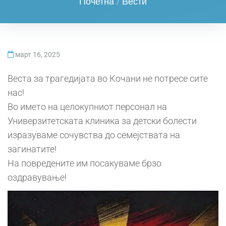
Почетна
/
Вести
март 16, 2025
Веста за трагедијата во Кочани не потресе сите
нас!
Во името на целокупниот персонал на
Универзитетската клиника за детски болести
изразуваме сочувства до семејствата на
загинатите!
На повредените им посакуваме брзо
оздравување!