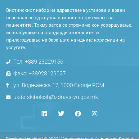
Вистинскиот избор на здравствена установа и врвен
персонал се од клучна важност за третманот на
пациентите. Токму затоа се стремиме кон усовршување,
исполнување на стандарди за квалитет и
прилагодување на барањата на идните корисници на
услугите.
Тел: +389 23229156
Факс: +38923129027
ул. Водњанска 17, 1000 Скопје РСМ
ukdetskibolesti@zdravstvo.gov.mk
Developed by
Unet
| © 2022 | Универзитетска Клиника за Детски