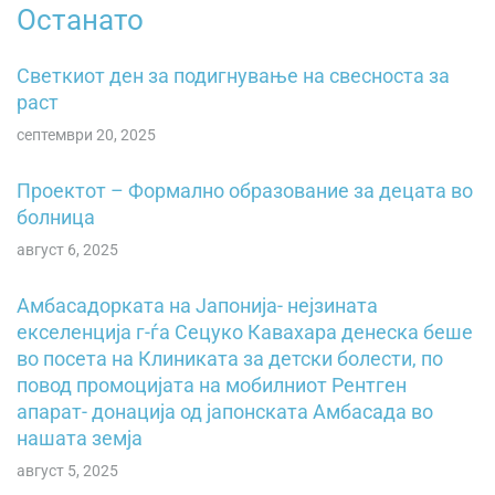
Останато
Светкиот ден за подигнување на свесностa зa
pacт
септември 20, 2025
Проектот – Формално образование за децата во
болница
август 6, 2025
Амбасадорката на Јапонија- нејзината
екселенција г-ѓа Сецуко Кавахара денеска беше
во посета на Клиниката за детски болести, по
повод промоцијата на мобилниот Рентген
апарат- донација од јапонската Амбасада во
нашата земја
август 5, 2025