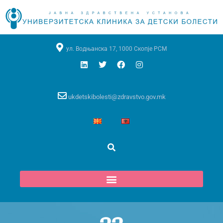
ул. Водњанска 17, 1000 Скопје РСМ
ukdetskibolesti@zdravstvo.gov.mk