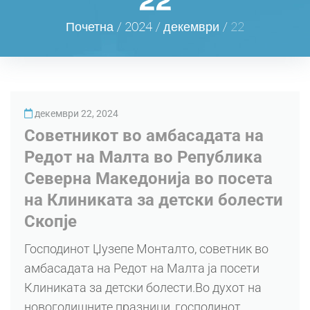
22
Почетна
/
2024
/
декември
/
22
декември 22, 2024
Советникот во амбасадата на
Редот на Малта во Република
Северна Македонија во посета
на Клиниката за детски болести
Скопје
Господинот Џузепе Монталто, советник во
амбасадата на Редот на Малта ја посети
Клиниката за детски болести.Во духот на
новогодишните празници, господинот