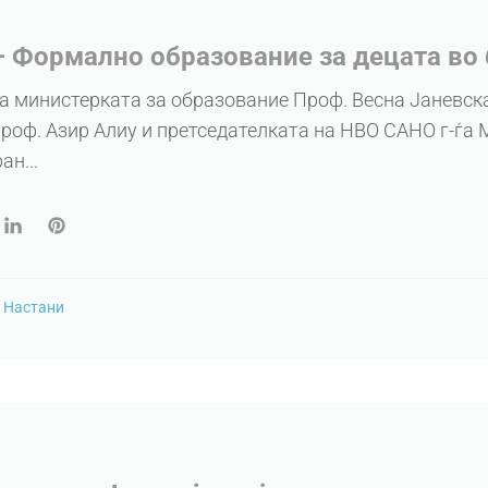
– Формално образование за децата во
а министерката за образование Проф. Весна Јаневск
роф. Азир Алиу и претседателката на НВО САНО г-ѓа М
н...
n
Настани