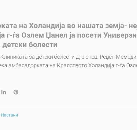
ата на Холандија во нашата земја- не
а г-ѓа Озлем Џанел ја посети Универз
 детски болести
 Клиниката за детски болести Д-р спец. Реџеп Мемед
чека амбасадорката на Кралството Холандија г-ѓа Озл
n
Настани