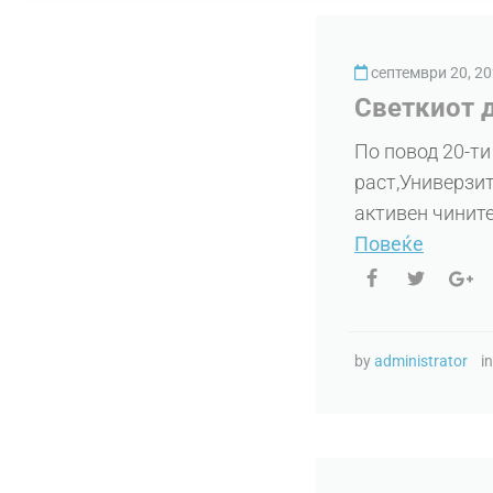
септември 20, 2
Светкиот д
По повод 20-ти
pacт,Универзит
активен чините
Повеќе
by
administrator
i