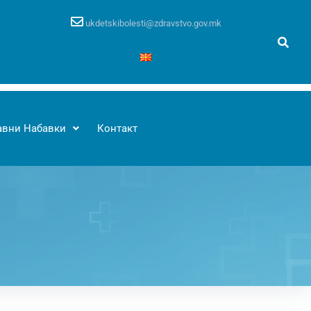
ukdetskibolesti@zdravstvo.gov.mk
авни Набавки
Контакт