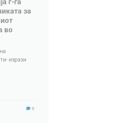
а г-ѓа
никата за
ниот
а во
 на
ти- изрази
0