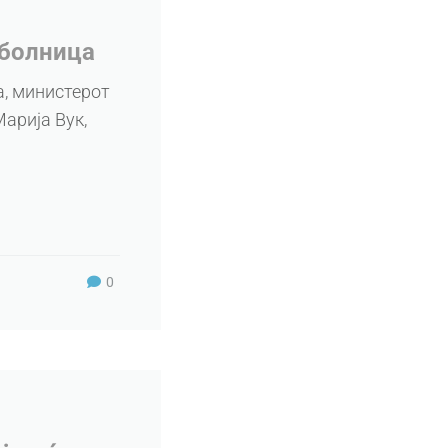
 болница
а, министерот
арија Вук,
0