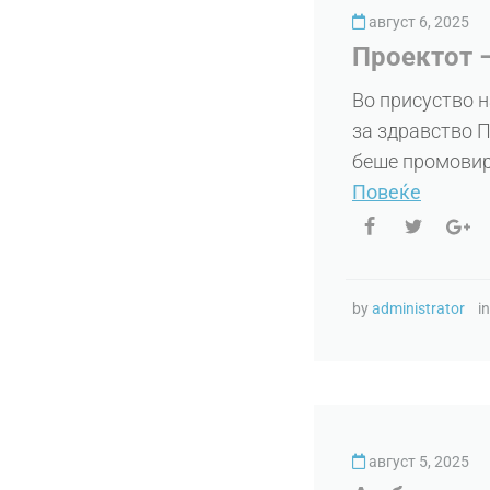
август 6, 2025
Проектот 
Во присуство н
за здравство П
беше промовира
Повеќе
by
administrator
i
август 5, 2025