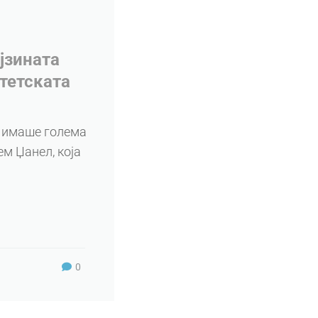
јзината
итетската
и имаше голема
ем Џанел, која
0