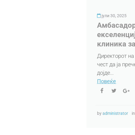
јули 30, 2025
Амбасадорк
екселенциј
клиника за
Директорот на
чест да ја пре
дојде...
Повеќе
by
administrator
i