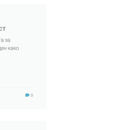
cт
тa зa
ден како
0