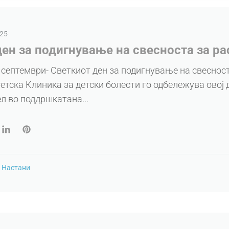
025
ен за подигнување на свесностa зa pa
 септември- Светкиот ден за подигнување на свеснос
етска Клиника за детски болести го одбележува овој 
л во поддршкатана...
n
Настани