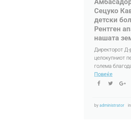
Амбасадорк
Сецуко Кав
детски бол
Рентген ап
нашата зе
Директорот Д-р
целокупниот пе
голема благода
Повеќе
by
administrator
i