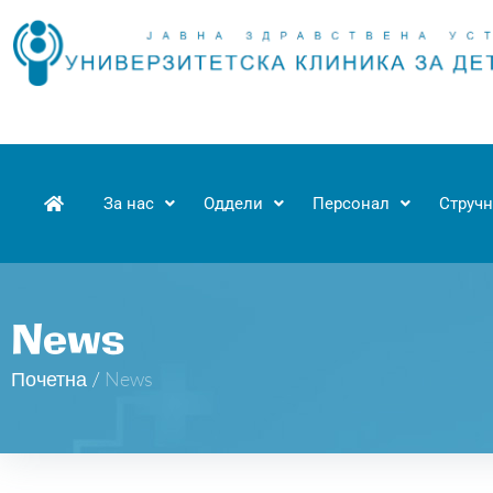
За нас
Оддели
Персонал
Стручн
News
Почетна
/
News