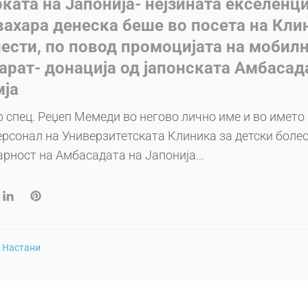
ата на Јапонија- нејзината екселенциј
ахара денеска беше во посета на Кли
ести, по повод промоцијата на мобил
арат- донација од јапонската Амбасад
мја
 спец. Реџеп Мемеди во негово лично име и во името
рсонал на Универзитетската Клиника за детски болес
рност на Амбасадата на Јапонија...
n
Настани