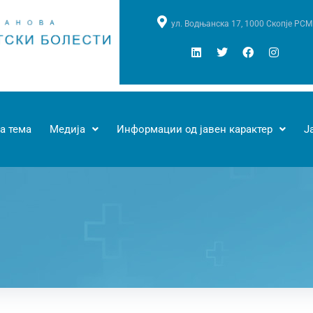
ул. Водњанска 17, 1000 Скопје РСМ
а тема
Медија
Информации од јавен карактер
Ј