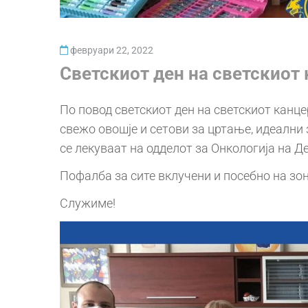
февруари 22, 2022
Светскиот ден на светскиот
По повод светскиот ден на светскиот канц
свежо овошје и сетови за цртање, идеални 
се лекуваат на одделот за Онкологија на Д
Пофалба за сите вклучени и посебно на зо
Служиме!