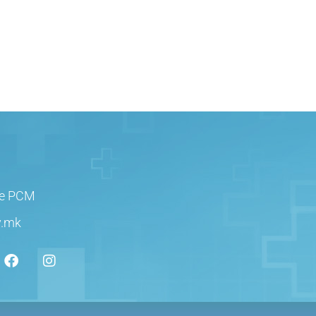
је РСМ
v.mk