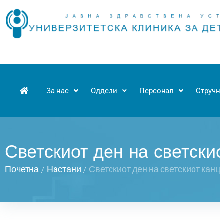
За нас
Оддели
Персонал
Стручн
Светскиот ден на светски
Почетна
/
Настани
/
Светскиот ден на светскиот кан