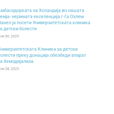
Амбасадорката на Холандија во нашата
емја- нејзината екселенција г-ѓа Озлем
Џанел ја посети Универзитетската клиника
а детски болести
ули 30, 2025
Универзитетската Клиника за детски
болести преку донација обезбеди апарат
за Хемодијализа.
ули 28, 2025