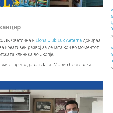
з
 канцер
з
ј
ер, ЛК Светлина и
Lions Club Lux Aeterna
донираа
за креативен развој за децата кои во моментот
етската клиника во Скопје.
нскиот претседавач Лајон Марио Костовски.
ј