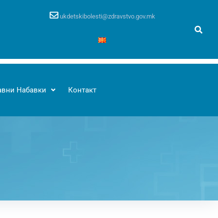
ukdetskibolesti@zdravstvo.gov.mk
авни Набавки
Контакт