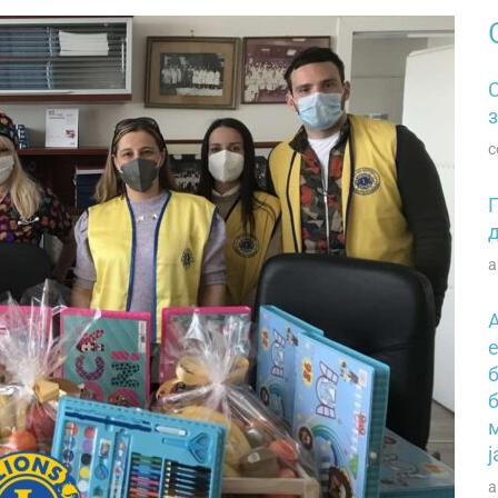
з
с
а
б
а