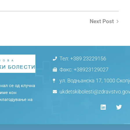
Next Post
Тел: +389 23229156
Факс: +38923129027
ул. Водњанска 17, 1000 Скоп
нал се од клучна
ukdetskibolesti@zdravstvo.go
миме кон
рилагодување на