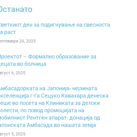
Останато
Светкиот ден за подигнување на свесностa
a pacт
ептември 20, 2025
Проектот – Формално образование за
децата во болница
вгуст 6, 2025
Амбасадорката на Јапонија- нејзината
екселенција г-ѓа Сецуко Кавахара денеска
беше во посета на Клиниката за детски
олести, по повод промоцијата на
мобилниот Рентген апарат- донација од
јапонската Амбасада во нашата земја
вгуст 5, 2025