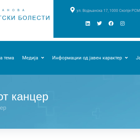
ул. Водњанска 17, 1000 Скопје РСМ
а тема
Медија
Информации од јавен карактер
Ј
от канцер
цер