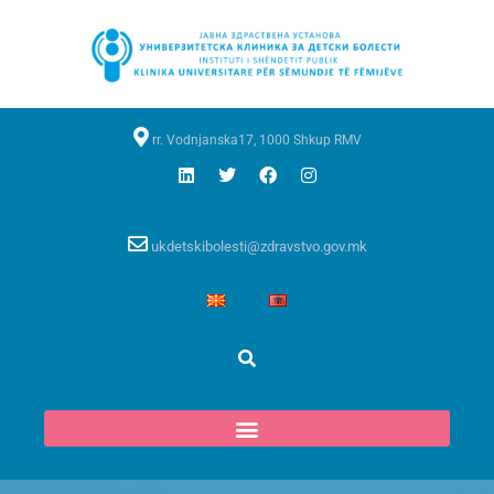
rr. Vodnjanska17, 1000 Shkup RMV
ukdetskibolesti@zdravstvo.gov.mk