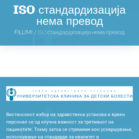
ISO стандардизација
нема превод
FILLIMI
/
ISO стандардизација нема превод
Вистинскиот избор на здравствена установа и врвен
персонал се од клучна важност за третманот на
пациентите. Токму затоа се стремиме кон усовршување,
исполнување на стандарди за квалитет и