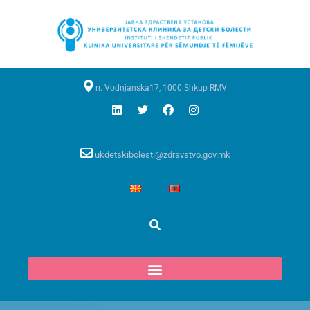
rr. Vodnjanska17, 1000 Shkup RMV
ukdetskibolesti@zdravstvo.gov.mk