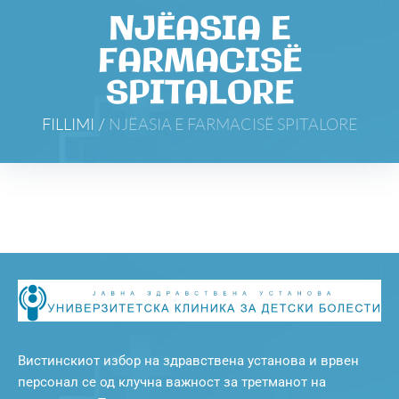
NJËASIA E
FARMACISË
SPITALORE
FILLIMI
/
NJËASIA E FARMACISË SPITALORE
Вистинскиот избор на здравствена установа и врвен
персонал се од клучна важност за третманот на