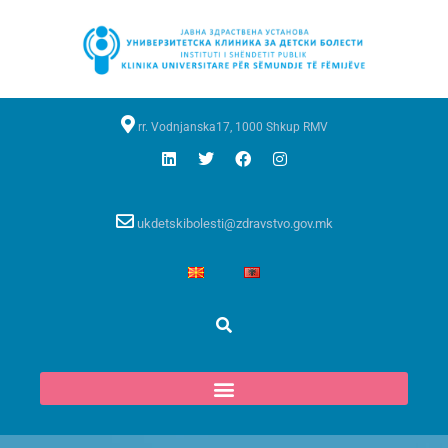
rr. Vodnjanska17, 1000 Shkup RMV
ukdetskibolesti@zdravstvo.gov.mk