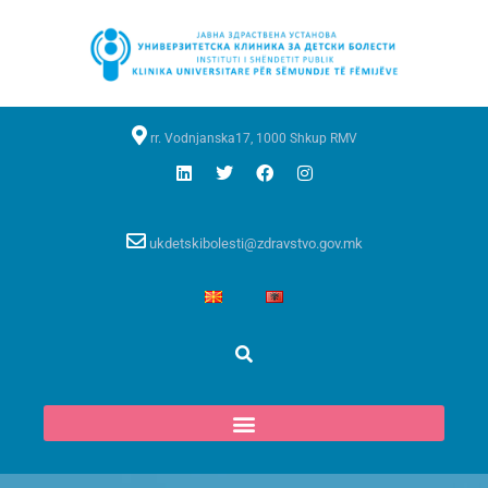
rr. Vodnjanska17, 1000 Shkup RMV
ukdetskibolesti@zdravstvo.gov.mk