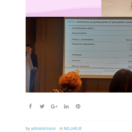
by
administrator
in
NGJARJE