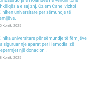
mbasadorja e Holandës në vendin tonë –
hkëlqësia e saj znj. Özlem Canel vizitoi
linikën universitare për sëmundje të
ëmijëve.
0 Korrik, 2025
linika universitare për sëmundje të fëmijëve
a siguruar një aparat për Hemodializë
ëpërmjet një donacioni.
8 Korrik, 2025