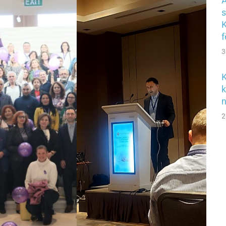
A
s
K
f
3
K
k
n
2