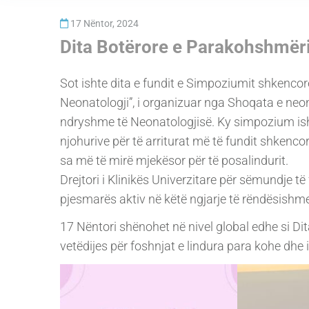
17 Nëntor, 2024
Dita Botërore e Parakohshmër
Sot ishte dita e fundit e Simpoziumit shkenco
Neonatologji”, i organizuar nga Shoqata e neo
ndryshme të Neonatologjisë. Ky simpozium ish
njohurive për të arriturat më të fundit shkenc
sa më të mirë mjekësor për të posalindurit.
Drejtori i Klinikës Univerzitare për sëmundje t
pjesmarës aktiv në këtë ngjarje të rëndësishme
17 Nëntori shënohet në nivel global edhe si Dita
vetëdijes për foshnjat e lindura para kohe dhe i