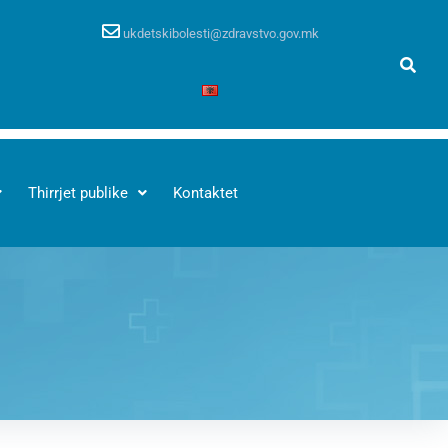
ukdetskibolesti@zdravstvo.gov.mk
Thirrjet publike
Kontaktet