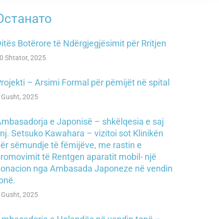
Останато
itës Botërore të Ndërgjegjësimit për Rritjen
0 Shtator, 2025
rojekti – Arsimi Formal për pëmijët në spital
 Gusht, 2025
mbasadorja e Japonisë – shkëlqesia e saj
nj. Setsuko Kawahara – vizitoi sot Klinikën
ër sëmundje të fëmijëve, me rastin e
romovimit të Rentgen aparatit mobil- një
donacion nga Ambasada Japoneze në vendin
onë.
 Gusht, 2025