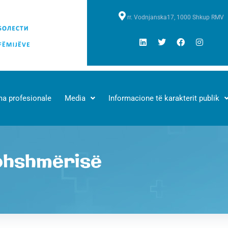
rr. Vodnjanska17, 1000 Shkup RMV
a profesionale
Media
Informacione të karakterit publik
ohshmërisë