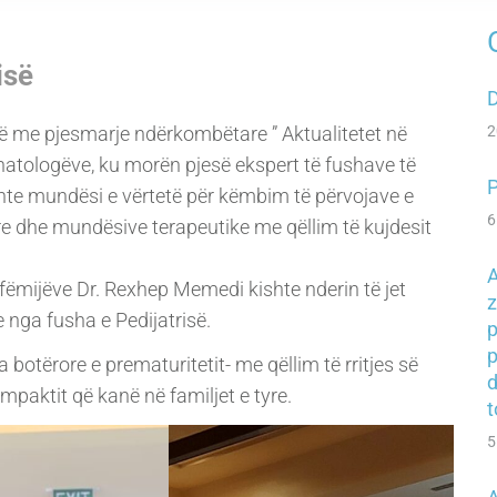
isë
D
rë me pjesmarje ndërkombëtare ” Aktualitetet në
2
natologëve, ku morën pjesë ekspert të fushave të
P
te mundësi e vërtetë për këmbim të përvojave e
6
ore dhe mundësive terapeutike me qëllim të kujdesit
A
ë fëmijëve Dr. Rexhep Memedi kishte nderin të jet
z
 nga fusha e Pedijatrisë.
p
p
 botërore e prematuritetit- me qëllim të rritjes së
mpaktit që kanë në familjet e tyre.
t
5