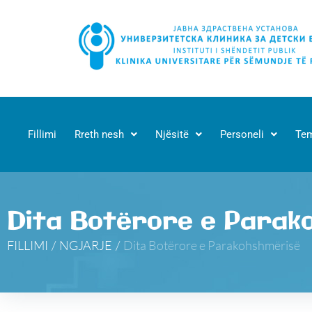
Fillimi
Rreth nesh
Njësitë
Personeli
Tem
Dita Botërore e Parak
FILLIMI
/
NGJARJE
/
Dita Botërore e Parakohshmërisë