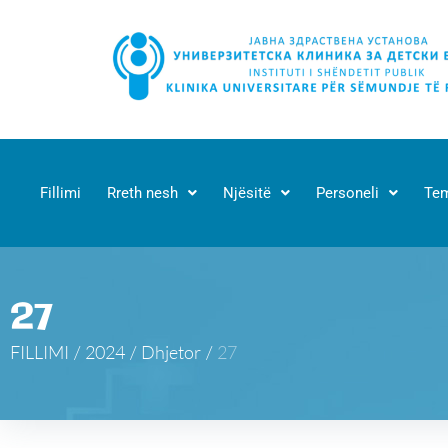
Fillimi
Rreth nesh
Njësitë
Personeli
Tem
27
FILLIMI
/
2024
/
Dhjetor
/
27