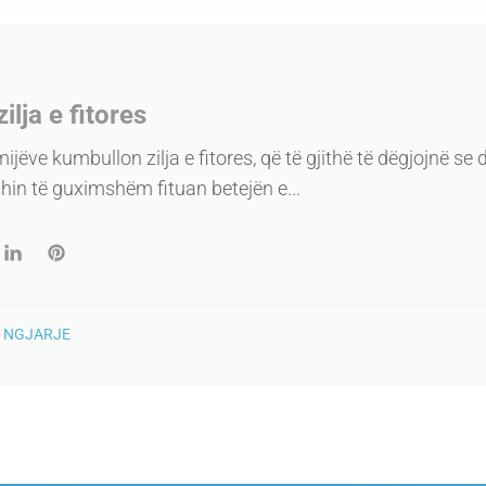
lja e fitores
ijëve kumbullon zilja e fitores, që të gjithë të dëgjojnë se
in të guximshëm fituan betejën e...
n
NGJARJE