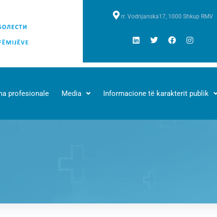
rr. Vodnjanska17, 1000 Shkup RMV
a profesionale
Media
Informacione të karakterit publik