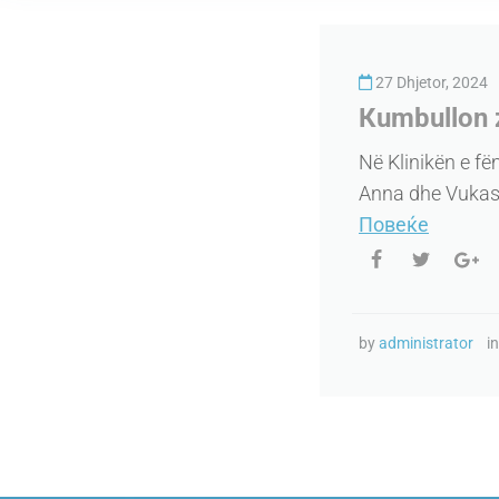
27 Dhjetor, 2024
Кumbullon zi
Në Klinikën e fëm
Anna dhe Vukash
Повеќе
by
administrator
i