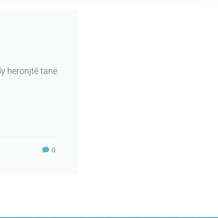
 dy heronjtë tanë
0