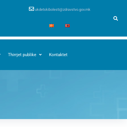
ukdetskibolesti@zdravstvo.gov.mk
Thirrjet publike
Kontaktet