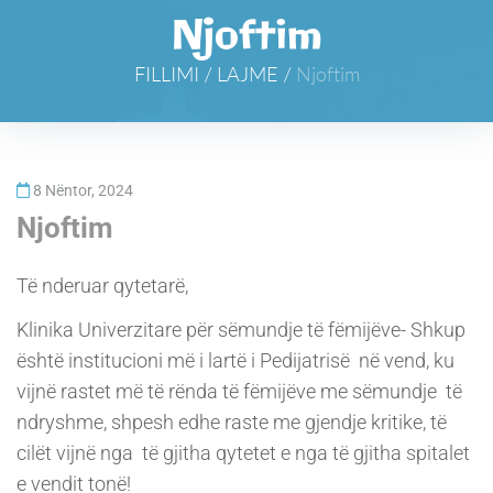
Njoftim
FILLIMI
/
LAJME
/
Njoftim
8 Nëntor, 2024
Njoftim
Të nderuar qytetarë,
Klinika Univerzitare për sëmundje të fëmijëve- Shkup
është institucioni më i lartë i Pedijatrisë në vend, ku
vijnë rastet më të rënda të fëmijëve me sëmundje të
ndryshme, shpesh edhe raste me gjendje kritike, të
cilët vijnë nga të gjitha qytetet e nga të gjitha spitalet
e vendit tonë!