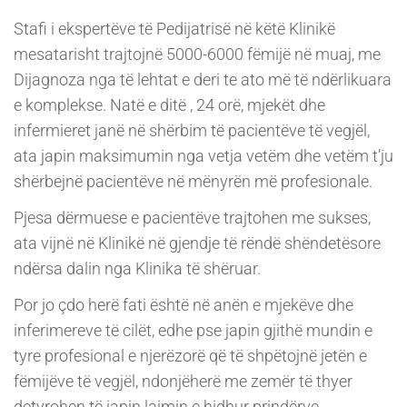
Stafi i ekspertëve të Pedijatrisë në këtë Klinikë
mesatarisht trajtojnë 5000-6000 fëmijë në muaj, me
Dijagnoza nga të lehtat e deri te ato më të ndërlikuara
e komplekse. Natë e ditë , 24 orë, mjekët dhe
infermieret janë në shërbim të pacientëve të vegjël,
ata japin maksimumin nga vetja vetëm dhe vetëm t’ju
shërbejnë pacientëve në mënyrën më profesionale.
Pjesa dërmuese e pacientëve trajtohen me sukses,
ata vijnë në Klinikë në gjendje të rëndë shëndetësore
ndërsa dalin nga Klinika të shëruar.
Por jo çdo herë fati është në anën e mjekëve dhe
inferimereve të cilët, edhe pse japin gjithë mundin e
tyre profesional e njerëzorë që të shpëtojnë jetën e
fëmijëve të vegjël, ndonjëherë me zemër të thyer
detyrohen të japin lajmin e hidhur prindërve.