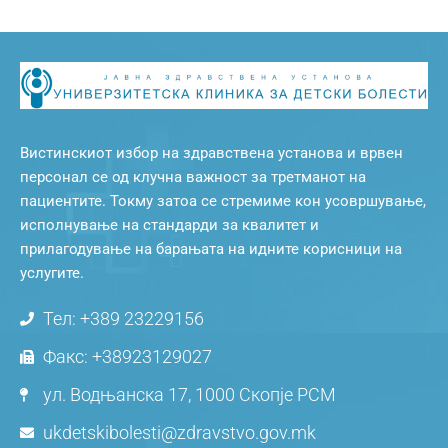
Вистинскиот избор на здравствена установа и врвен
персонал се од клучна важност за третманот на
пациентите. Токму затоа се стремиме кон усовршување,
исполнување на стандарди за квалитет и
прилагодување на барањата на идните корисници на
услугите.
Тел: +389 23229156
Факс: +38923129027
ул. Водњанска 17, 1000 Скопје РСМ
ukdetskibolesti@zdravstvo.gov.mk