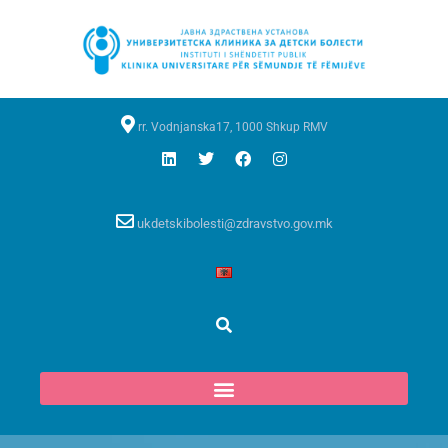
rr. Vodnjanska17, 1000 Shkup RMV
ukdetskibolesti@zdravstvo.gov.mk