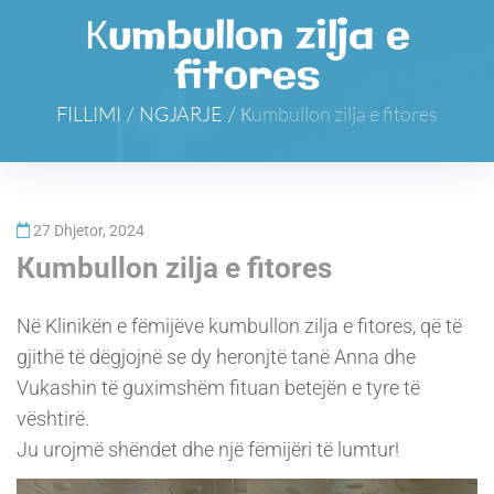
Кumbullon zilja e
fitores
FILLIMI
/
NGJARJE
/
Кumbullon zilja e fitores
27 Dhjetor, 2024
Кumbullon zilja e fitores
Në Klinikën e fëmijëve kumbullon zilja e fitores, që të
gjithë të dëgjojnë se dy heronjtë tanë Anna dhe
Vukashin të guximshëm fituan betejën e tyre të
vështirë.
Ju urojmë shëndet dhe një fëmijëri të lumtur!