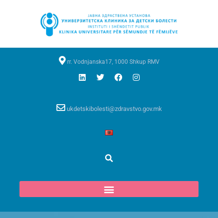
rr. Vodnjanska17, 1000 Shkup RMV
ukdetskibolesti@zdravstvo.gov.mk