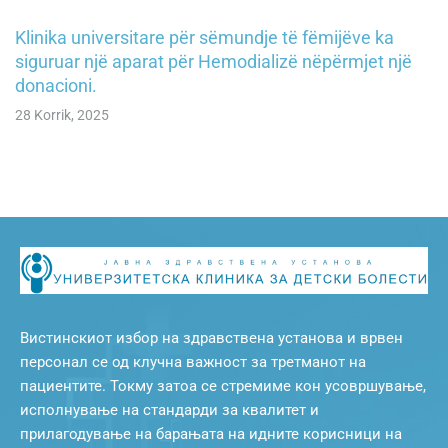
Klinika universitare për sëmundje të fëmijëve ka
siguruar një aparat për Hemodializë nëpërmjet një
donacioni.
28 Korrik, 2025
Вистинскиот избор на здравствена установа и врвен
персонал се од клучна важност за третманот на
пациентите. Токму затоа се стремиме кон усовршување,
исполнување на стандарди за квалитет и
прилагодување на барањата на идните корисници на