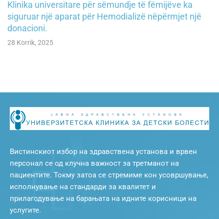
Klinika universitare për sëmundje të fëmijëve ka
siguruar një aparat për Hemodializë nëpërmjet një
donacioni.
28 Korrik, 2025
Вистинскиот избор на здравствена установа и врвен
персонал се од клучна важност за третманот на
пациентите. Токму затоа се стремиме кон усовршување,
исполнување на стандарди за квалитет и
прилагодување на барањата на идните корисници на
услугите.