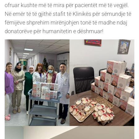
ofruar kushte më të mira për pacientët më të vegjël.
Në emër të të gjithë stafit të Klinikës për sëmundje të
fëmijëve shprehim mirënjohjen tonë të madhe ndaj
donatorëve për humanitetin e dëshmuar!