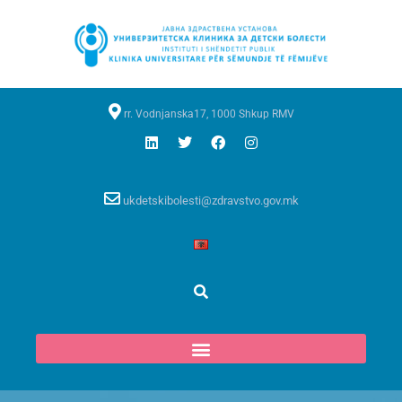
rr. Vodnjanska17, 1000 Shkup RMV
ukdetskibolesti@zdravstvo.gov.mk