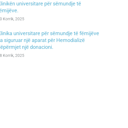
linikën universitare për sëmundje të
ëmijëve.
0 Korrik, 2025
linika universitare për sëmundje të fëmijëve
a siguruar një aparat për Hemodializë
ëpërmjet një donacioni.
8 Korrik, 2025