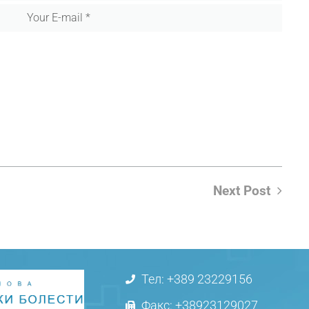
Next Post
Тел: +389 23229156
Факс: +38923129027