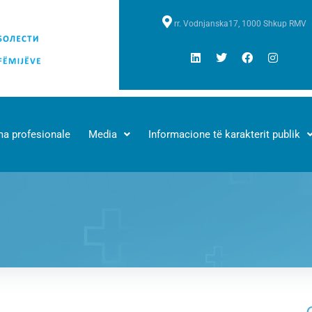
rr. Vodnjanska17, 1000 Shkup RMV
a profesionale
Media
Informacione të karakterit publik