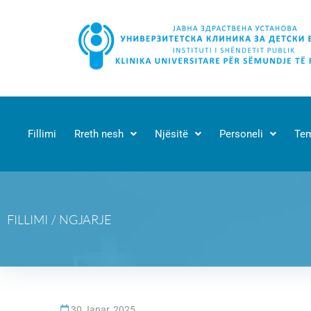
Fillimi
Rreth nesh
Njësitë
Personeli
Tem
FILLIMI
/
NGJARJE
30 Janar, 2025