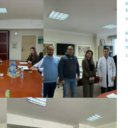
K
f
3
K
k
n
2