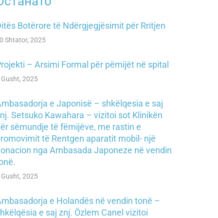
Останато
itës Botërore të Ndërgjegjësimit për Rritjen
0 Shtator, 2025
rojekti – Arsimi Formal për pëmijët në spital
 Gusht, 2025
mbasadorja e Japonisë – shkëlqesia e saj
nj. Setsuko Kawahara – vizitoi sot Klinikën
ër sëmundje të fëmijëve, me rastin e
romovimit të Rentgen aparatit mobil- një
donacion nga Ambasada Japoneze në vendin
onë.
 Gusht, 2025
mbasadorja e Holandës në vendin tonë –
hkëlqësia e saj znj. Özlem Canel vizitoi