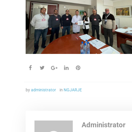
by
administrator
in
NGJARJE
Administrator