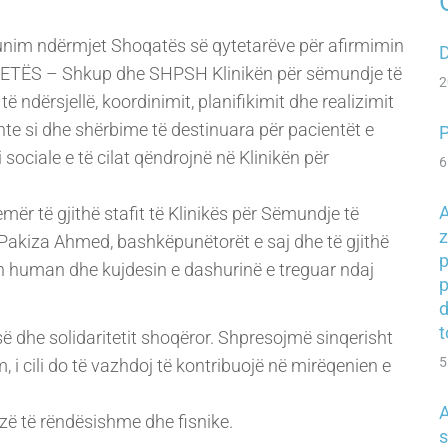
im ndërmjet Shoqatës së qytetarëve për afirmimin
D
 JETËS – Shkup dhe SHPSH Klinikën për sëmundje të
2
 ndërsjellë, koordinimit, planifikimit dhe realizimit
te si dhe shërbime të destinuara për pacientët e
P
 sociale e të cilat qëndrojnë në Klinikën për
6
A
mër të gjithë stafit të Klinikës për Sëmundje të
z
 Pakiza Ahmed, bashkëpunëtorët e saj dhe të gjithë
p
n human dhe kujdesin e dashurinë e treguar ndaj
p
t
së dhe solidaritetit shoqëror. Shpresojmë sinqerisht
5
 cili do të vazhdoj të kontribuojë në mirëqenien e
A
uzë të rëndësishme dhe fisnike.
s