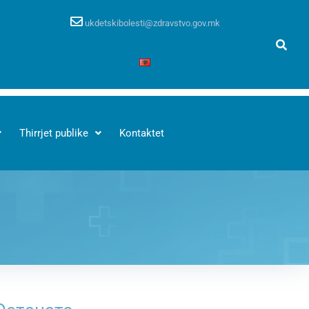
ukdetskibolesti@zdravstvo.gov.mk
Thirrjet publike
Kontaktet