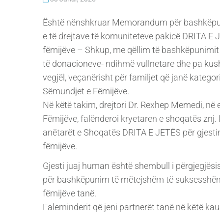
Është nënshkruar Memorandum për bashkëpun
e të drejtave të komuniteteve pakicë DRITA E
fëmijëve – Shkup, me qëllim të bashkëpunimit të
të donacioneve- ndihmë vullnetare dhe pa kush
vegjël, veçanërisht për familjet që janë kategori
Sëmundjet e Fëmijëve.
Në këtë takim, drejtori Dr. Rexhep Memedi, në e
Fëmijëve, falënderoi kryetaren e shoqatës znj.
anëtarët e Shoqatës DRITA E JETËS për gjesti
fëmijëve.
Gjesti juaj human është shembull i përgjegjësi
për bashkëpunim të mëtejshëm të suksesshëm, i
fëmijëve tanë.
Faleminderit që jeni partnerët tanë në këtë ka